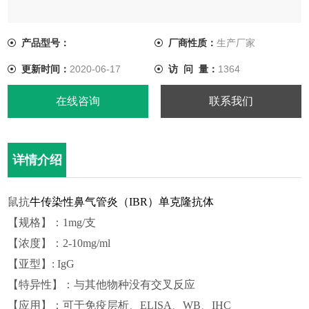
产品型号：
厂商性质：
生产厂家
更新时间：
2020-06-17
访 问 量：
1364
在线咨询
联系我们
详情介绍
鼠抗
牛传染性鼻气管炎（IBR）单克隆抗体
【规格】：1mg/支
【浓度】：2-10mg/ml
【亚型】:
I
gG
【特异性】：与其他物种没有交叉反应
【应用】：可于免疫层析、ELISA、WB、IHC