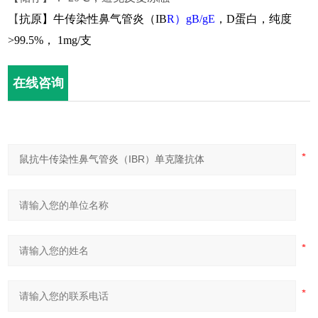
【
抗原】牛传染性鼻气管炎（IB
R）g
B/
g
E
，
D蛋白，
纯度
>99.5%， 1mg/支
在线咨询