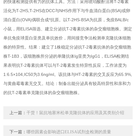
的快速检测提供有力的抗体工具。方法：采用琥珀酸酐法将T-2毒素
活化为T-2HS,T-2HS在DCC与NHS作用下与牛血清白蛋白(BSA)或卵
清白蛋白(OVA)偶联合成*抗原。以T-2HS-BSA为抗原，免疫BALB/c
小鼠，用ELISA筛选、建立分泌抗T-2毒素抗体的杂交瘤细胞株。测定
单抗免疫球蛋白亚类及单抗效价，用间接竞争法检测单克隆抗体细胞
株的特异性。结果：建立了1株稳定分泌抗T-2毒素抗体的杂交瘤细胞
株T-1B3，该细胞株所分泌的单隆抗体Ig亚类为IgG1，ELISA检测结
果表明抗T-2毒素抗体可以与T-2毒素发生特异性反应，工作浓度为
1:6.5×104,IC50为3.6ng/ml。该抗体与HT-2毒素的交叉反应为65.9%,
与黄曲霉毒素无交叉。结论：制备出能分泌具有较高特异性和亲和力
的抗T-2毒素单克隆抗体的杂交瘤细胞株。
上一篇：
干货！鼠抗地塞米松单克隆抗体的应用及其类别介绍
下一篇：
哪些因素会影响进口ELISA试剂盒检测的质量