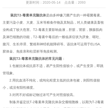
更新时间：2020-05-14 点击量：
2093
鼠抗T2-毒素单克隆抗体
是由多种镰刀菌产生的一种霉菌毒素。
主要污染小麦、大麦、玉米等粮食作物及其制品，对人类健康及畜牧
业构成了较大危害。T2-毒素主要影响血液，肝脏，肾脏，胰腺肌肉
及淋巴细胞的功能，T2-毒素中毒后的一般临床症状为厌食、呕吐、
腹泻、生长停滞、繁殖和神经机能障碍等。该抗体可运用于ELISA、
胶体金、免疫亲和柱层析等免疫检测。
鼠抗T2-毒素单克隆抗体的常见问题
：
1.包被抗体或抗原不适，易产生阳性值较小，或产生变异，即跳
管现象。
2.用抗血清不纯化，或纯化程度太低的抗体包被，则阳性值较
小，或没有阳性梯度。
3.封闭不好或标记物过浓可产生对照值较高。
制备并鉴定抗T-2毒素单克隆抗体杂交瘤细胞株，以期为T-2毒素