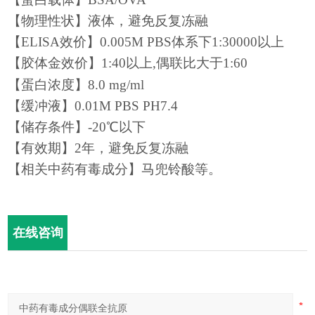
【物理性状】液体，避免反复冻融
【ELISA效价】0.005M PBS体系
下
1:
3
0000
以上
【
胶体金
效价】
1
:
40以上,偶联比大于1:60
【蛋白浓度】
8.0
mg/ml
【缓冲液】0.01M PBS PH7.4
【储存条件】-20℃以下
【有效期】
2
年，避免反复冻融
【
相关中药有毒成分
】
马兜铃酸等。
在线咨询