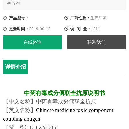
antigen
【货 号】LD-ZY-005
【蛋白载体】BSA/OVA
产品型号：
厂商性质：
生产厂家
【物理性状】液体，避免反复冻融
更新时间：
2019-06-12
访 问 量：
1211
【ELISA效价】0.005M PBS体系下1:30000以上
【胶体金效价】1:40以上,偶联比大于1:60
在线咨询
联系我们
【蛋白浓度】
详情介绍
中药有毒成分偶联全
抗原说明书
【中文名称】
中药有毒成分偶联全抗原
【英文名称】
Chinese medicine toxic component
coupling antigen
【
货
号
】
LD-ZY-005