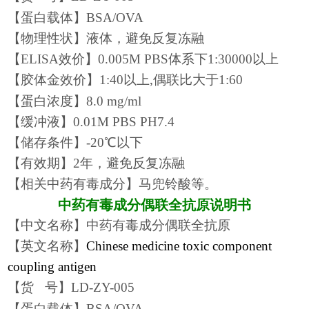
【蛋白载体】BSA
/OVA
【物理性状】液体，避免反复冻融
【ELISA效价】0.005M PBS体系
下
1:
3
0000
以上
【
胶体金
效价】
1
:
40以上,偶联比大于1:60
【蛋白浓度】
8.0
mg/ml
【缓冲液】0.01M PBS PH7.4
【储存条件】-20℃以下
【有效期】
2
年，避免反复冻融
【
相关中药有毒成分
】
马兜铃酸等。
中药有毒成分偶联全
抗原说明书
【中文名称】
中药有毒成分偶联全抗原
【英文名称】
Chinese medicine toxic component
coupling antigen
【
货
号
】
LD-ZY-005
【蛋白载体】BSA
/OVA