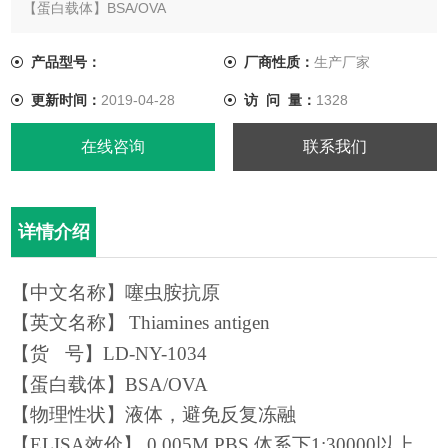
【蛋白载体】BSA/OVA
【物理性状】液体，避免反复冻融
【ELISA效价】 0.005M PBS 体系下1:30000以上
产品型号：
厂商性质：
生产厂家
【胶体金效价】 1:40以上 ， 偶联比大于1:60
更新时间：
2019-04-28
访 问 量：
1328
【蛋白浓度】8.0 mg/ml
【缓冲液】0.01M PBS PH7.4
在线咨询
联系我们
【储存条件】-20℃以下
【有
详情介绍
【中文名称】
噻虫胺
抗原
【英文名称】
Thiamines antigen
【
货
号
】
LD-NY-1034
【蛋白载体】BSA
/OVA
【物理性状】液体，避免反复冻融
【ELISA效价】 0.005M PBS 体系下1:
3
0000
以上