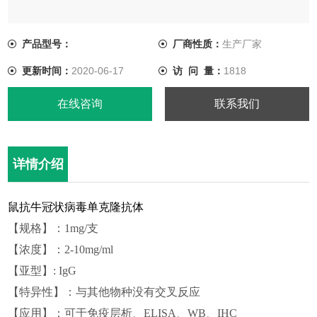
产品型号：
厂商性质：
生产厂家
更新时间：
2020-06-17
访 问 量：
1818
在线咨询
联系我们
详情介绍
鼠抗牛冠状病毒单克隆抗体
【规格】：1mg/支
【浓度】：2-10mg/ml
【亚型】:
I
gG
【特异性】：与其他物种没有交叉反应
【应用】：可于免疫层析、ELISA、WB、IHC