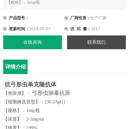
【规格】：1mg/瓶
【浓度】：2-5mg/ml
【纯度】：>99%
产品型号：
厂商性质：
生产厂家
【应用】： 可用于ELISA、WB、IHC、免疫等体外免疫诊断原料
更新时间：
2019-03-07
访 问 量：
1517
【纯化方式】：SPG亲和层析纯化
【缓冲液】：0.01Mtris ,无防腐剂，无任何添加，需-20℃以下保
在线咨询
联系我们
存。
【储存】：-20℃，避免反复冻融
【相关产品】：抗沙门氏菌单
详情介绍
抗
弓形虫
单克隆抗体
弓形虫病毒
抗原
【免疫原】
：
【细胞株
及亚型
】
：23G2/IgG1
【
规格
】
：
1mg/瓶
【
浓度
】
：
2-5mg/ml
【
纯度
】
：
>99%