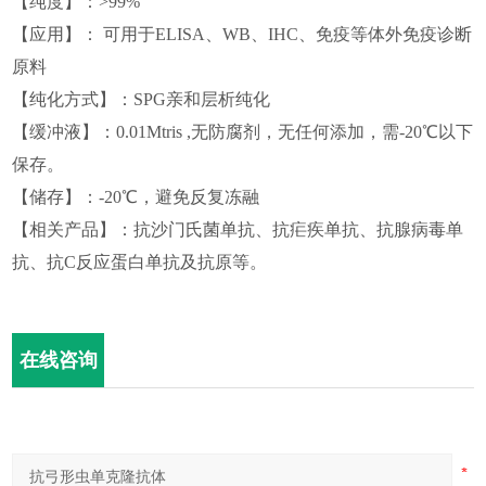
【
纯度
】
：
>99%
【
应用
】
： 可用于
ELISA、WB、IHC、免疫等
体外免疫诊断
原料
【
纯化方式
】
：
SPG
亲和层析纯化
【
缓冲液
】
：
0.01Mtris ,无防腐剂，无任何添加，需-20℃以下
保存。
【
储存
】
：
-20℃，避免反复冻融
【相关产品】
：
抗
沙门氏菌
单抗、抗
疟疾
单抗、抗
腺病毒
单
抗、抗C反应蛋白单抗及抗原等。
在线咨询