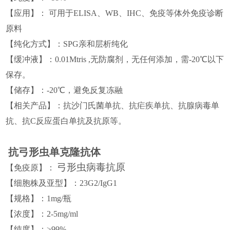
【
应用
】
： 可用于
ELISA、WB、IHC、免疫等
体外免疫诊断
原料
【
纯化方式
】
：
SPG
亲和层析纯化
【
缓冲液
】
：
0.01Mtris ,无防腐剂，无任何添加，需-20℃以下
保存。
【
储存
】
：
-20℃，避免反复冻融
【相关产品】
：
抗
沙门氏菌
单抗、抗
疟疾
单抗、抗
腺病毒
单
抗、抗C反应蛋白单抗及抗原等。
抗
弓形虫
单克隆抗体
弓形虫病毒
抗原
【免疫原】
：
【细胞株
及亚型
】
：23G2/IgG1
【
规格
】
：
1mg/瓶
【
浓度
】
：
2-5mg/ml
【
纯度
】
：
>99%