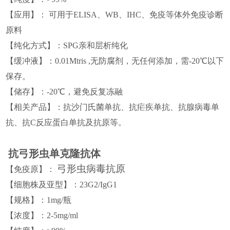
【
应用
】
： 可用于
ELISA、WB、IHC、免疫等
体外免疫诊断
原料
【
纯化方式
】
：
SPG
亲和层析纯化
【
缓冲液
】
：
0.01Mtris ,无防腐剂，无任何添加，需-20℃以下
保存。
【
储存
】
：
-20℃，避免反复冻融
【相关产品】
：
抗
沙门氏菌
单抗、抗
疟疾
单抗、抗
腺病毒
单
抗、抗C反应蛋白单抗及抗原等。
抗
弓形虫
单克隆抗体
弓形虫病毒
抗原
【免疫原】
：
【细胞株
及亚型
】
：23G2/IgG1
【
规格
】
：
1mg/瓶
【
浓度
】
：
2-5mg/ml