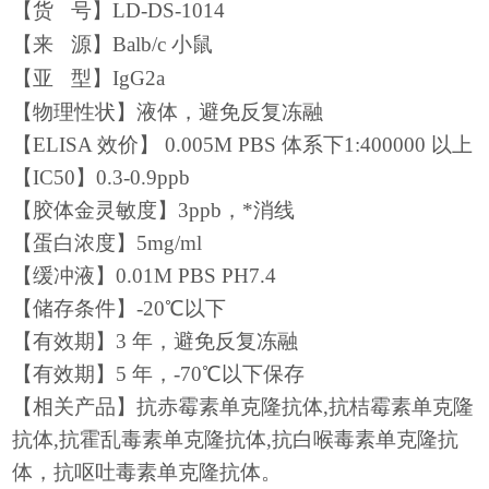
【
货
号
】LD-DS-1014
【
来
源
】
Balb/c 小鼠
【
亚
型
】
IgG2a
【物理性状】液体，避免反复冻融
【ELISA 效价】 0.005M PBS 体系下1:400000 以上
【IC50】
0.3-0.9
ppb
【胶体金灵敏度】
3
ppb，*消线
【蛋白浓度】
5
mg/ml
【缓冲液】0.01M PBS PH7.4
【储存条件】-20℃以下
【有效期】3 年，避免反复冻融
【有效期】5 年，-70℃以下保存
【相关产品】抗赤霉素单克隆抗体
,
抗桔霉素单克隆
抗体
,抗
霍乱毒素
单克隆
抗体,抗白喉毒素
单克隆抗
体，抗
呕吐毒素单克隆抗体。