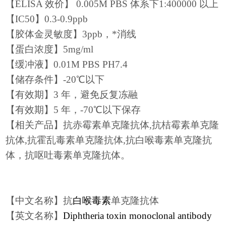
【ELISA 效价】 0.005M PBS 体系下1:400000 以上
【IC50】
0.3-0.9
ppb
【胶体金灵敏度】
3
ppb，*消线
【蛋白浓度】
5
mg/ml
【缓冲液】0.01M PBS PH7.4
【储存条件】-20℃以下
【有效期】3 年，避免反复冻融
【有效期】5 年，-70℃以下保存
【相关产品】抗赤霉素单克隆抗体
,
抗桔霉素单克隆
抗体
,抗
霍乱毒素
单克隆
抗体,抗白喉毒素
单克隆抗
体，抗
呕吐毒素单克隆抗体。
【中文名称】
抗
白喉毒素
单克隆抗体
【英文名称】
Diphtheria toxin monoclonal antibody