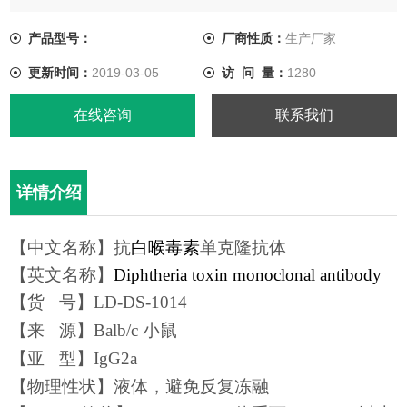
【亚 型】IgG2a
【物理性状】液体，避免反复冻融
产品型号：
厂商性质：
生产厂家
【ELISA 效价】 0.005M PBS 体系下1:400000 以上
更新时间：
2019-03-05
访 问 量：
1280
【IC50】0.3-0.9ppb
【胶体金灵敏度】3ppb，*消线
在线咨询
联系我们
详情介绍
【中文名称】
抗
白喉毒素
单克隆抗体
【英文名称】
Diphtheria toxin monoclonal antibody
【
货
号
】LD-DS-1014
【
来
源
】
Balb/c 小鼠
【
亚
型
】
IgG2a
【物理性状】液体，避免反复冻融