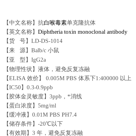
【中文名称】
抗
白喉毒素
单克隆抗体
【英文名称】
Diphtheria toxin monoclonal antibody
【
货
号
】LD-DS-1014
【
来
源
】
Balb/c 小鼠
【
亚
型
】
IgG2a
【物理性状】液体，避免反复冻融
【ELISA 效价】 0.005M PBS 体系下1:400000 以上
【IC50】
0.3-0.9
ppb
【胶体金灵敏度】
3
ppb，*消线
【蛋白浓度】
5
mg/ml
【缓冲液】0.01M PBS PH7.4
【储存条件】-20℃以下
【有效期】3 年，避免反复冻融