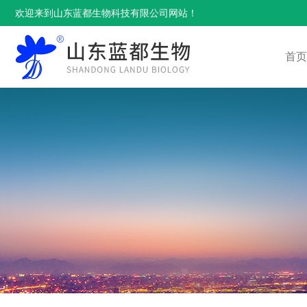
欢迎来到山东蓝都生物科技有限公司网站！
首