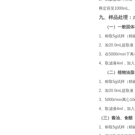
释定容至
1000mL
。
九、样品处理：
（一）一般固体
1
、称
取
5g
试样（精
2
、加
20.0mL
提取液
3
、
在
5000r/min
下离
4
、取滤液
4ml
，加入
（二）植物油脂
1
、称
取
5g
试样（精
2
、加
20.0mL
提取液
3
、
5
000r/min
离心
10
4
、取滤液
4ml
，加入
（三）酱油、食醋
1
、称
取
5g
试样（精