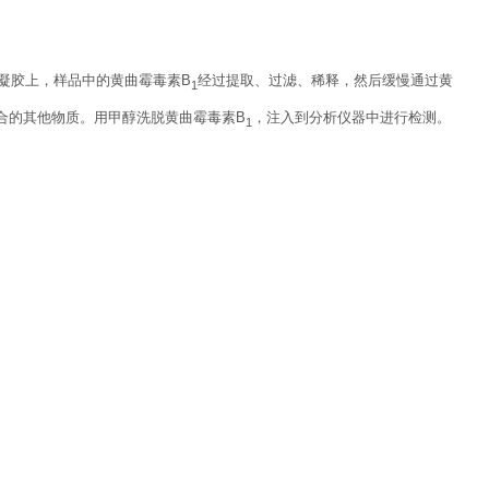
凝胶上，样品中的黄曲霉毒素
B
经过提取、过滤、稀释，然后缓慢通过黄
1
合的其他物质。用甲醇洗脱黄曲霉毒素
B
，注入到分析仪器中进行检测。
1