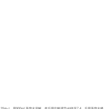
.20g
kcl，用
900mL
蒸馏水溶解，然后用盐酸调节
pH
值至
7.4
，后用蒸馏水稀