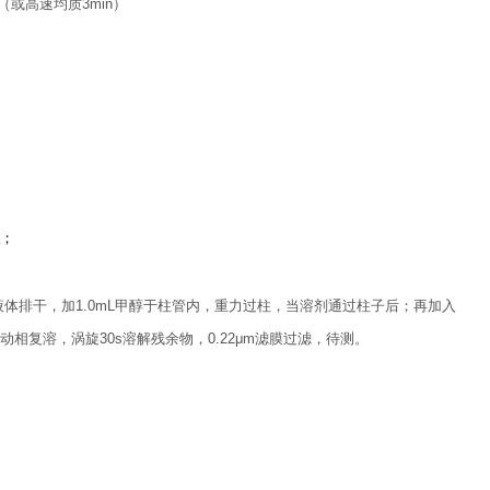
（或高速均质
3min
）
；
液体排干，加
1.0
mL
甲醇于柱管内，重力过柱，当溶剂通过柱子后；再加入
动相复溶，涡旋
30s
溶解残余物，
0.22μm
滤膜过滤，待测。