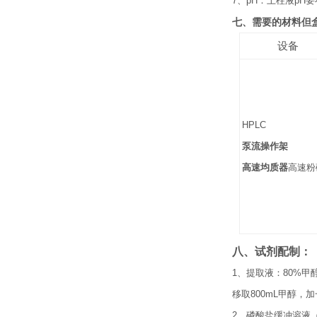
7
、
pH
：上柱液
pH
要
七、需要的材料但
设备
HPLC
泵流操作架
高速均质器
高速粉
八、试剂配制：
1
、提取液：
80%
甲
移取
800mL
甲醇，加
2
、磷酸盐缓冲溶液