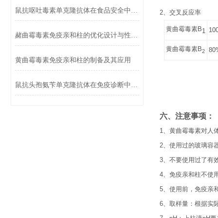
鼠抗呕吐毒素单克隆抗体在食品安全中的应用
2
、
交叉反应率
黄曲霉毒素
B
10
1
赭曲霉毒素免疫亲和柱的优化设计与性能提升
黄曲霉毒素
B
80
2
黄曲霉毒素免疫亲和柱的制备及其应用
鼠抗头孢氨苄单克隆抗体在免疫诊断中的应用
六、注意事项
：
1
、黄曲霉毒素对人
2
、
使用过的玻璃容
3
、
不要使用过了有
4
、免疫亲和柱不使
5
、使用前，免疫亲
6
、取样量：根据实