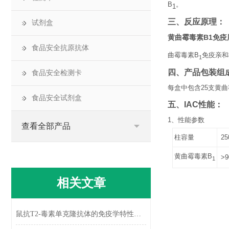
B
。
1
三、反应原理：
试剂盒
黄曲霉毒素B1免疫
食品安全抗原抗体
曲霉毒素
B
免疫亲和
1
四、产品包装组
食品安全检测卡
每盒中包含
25
支黄曲
食品安全试剂盒
五、
IAC
性能：
1
、性能参数
查看全部产品
柱容量
25
黄曲霉毒
素
B
>
1
相关文章
鼠抗T2-毒素单克隆抗体的免疫学特性及应用