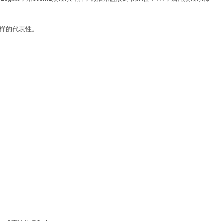
样的代表性。
；
；