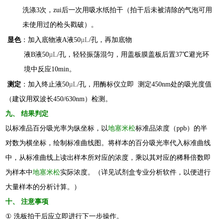
洗涤3次，zui后一次用吸水纸拍干（拍干后未被清除的气泡可用
未使用过的枪头戳破）。
显色
：加入底物液A液50
µL
/孔，再加底物
液B液50
µL
/孔，轻轻振荡混匀，用盖板膜盖板后置37℃避光环
境中反应10min。
测定
：加入终止液50
µL
/孔，用酶标仪立即 测定450nm处的吸光度值
（建议用双波长450/630nm）检测。
九
、 结果判定
以标准品百分吸光率为纵坐标，以
地塞米松
标准品浓度（
ppb
）的半
对数为横坐标，绘制标准曲线图。将样本的百分吸光率代入标准曲线
中，从标准曲线上读出样本所对应的浓度，乘以其对应的稀释倍数即
为样本中
地塞米松
实际浓度。
（详见试剂盒专业分析软件，以便进行
大量样本的分析计算。）
十
、 注意事项
①
洗板拍干后应立即进行下一步操作
。