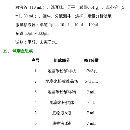
移液管
（10 mL）
、
洗耳球、
天平（感量0.01
g）
、离心管（5
mL, 50 mL）、漏斗、分液漏斗、烧杯、定量分析滤纸
微量移液器：单道 1
µL
～10
µL
、10
µL
～100
µL
多道 50
µL
～300
µL
试剂：
甲醇、
去离子水
。
五
、 试剂盒组成
序号
组成部分
96T装量
1
地塞米松
酶标板
12×8孔
2
地塞米松
标准
品*6
6×
1
mL
3
地塞米松
酶标物
7
mL
4
地塞米松
抗体
7
mL
5
底物
液
A液
7 mL
6
底物
液
B液
7 mL