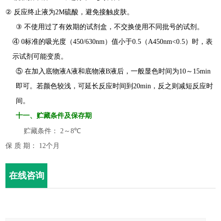
②
反应终止液为2M硫酸，避免接触皮肤。
③
不使用过了有效期的试剂盒，不交换使用不同批号的试剂。
④ 0标准的吸光度（450/630nm）值小于0.5（A450nm<0.5）时，表
示试剂可能变质。
⑤ 在加入底物液A液和底物液B液后，一般显色时间为10～15min
即可。若颜色较浅，可延长反应时间到20min，反之则减短反应时
间。
十一
、
贮藏条件及保存期
贮藏条件：
2
～
8
℃
保 质 期： 12个月
在线咨询