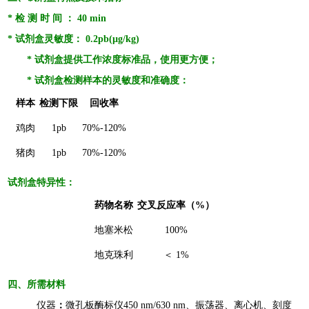
*
检 测 时 间 ： 40 min
*
试剂盒灵敏度： 0.
2
pb
(
µ
g/kg)
*
试剂盒提供工作浓度标准品，使用更方便；
*
试剂盒检测样本的灵敏度和准确度：
样本
检测下限
回收率
鸡肉
1
pb
7
0%
-
1
2
0%
猪肉
1pb
7
0%
-
1
2
0%
试剂盒特异性
：
药物名称
交叉反应率（%）
地塞米松
100%
地克珠利
＜ 1
%
四
、所需材料
仪器
：
微孔板酶标仪450 nm/630 nm
、
振荡器
、
离心机、刻度