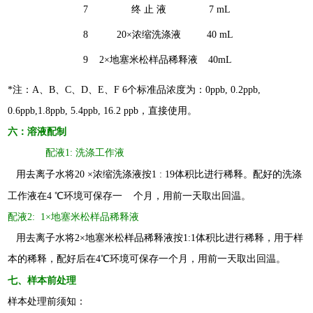
7
终 止 液
7 mL
8
2
0
×
浓缩
洗涤液
40 mL
9
2×地塞米松样品稀释液
40
mL
*注：A、B、C、D、E、F 6个标准品浓度为：0ppb, 0.2ppb,
0.6ppb,1.8ppb, 5.4ppb, 16.2 ppb，直接使用。
六：溶液配制
配液1: 洗涤工作液
用去离子水将20
×浓缩洗涤液按1 : 19体积比进行稀释
。配好的
洗涤
工作液在4
℃环境可保存一
个月，用前一天取出回温。
配液2: 1×地塞米松样品稀释液
用去离子水将2×地塞米松样品稀释液按1:1体积比进行稀释，用于样
本的稀释，配好后在4℃环境可保存一个月，用前一天取出回温。
七、样本前处理
样本处理前须知：