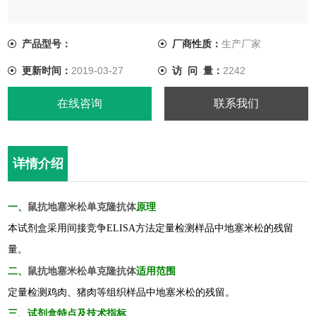
产品型号：
厂商性质：
生产厂家
更新时间：
2019-03-27
访 问 量：
2242
在线咨询
联系我们
详情介绍
鼠抗地塞米松单克隆抗体
一、
原理
本试剂盒采用间接竞争ELISA方法定量检测
样品
中
地塞米松
的
残留
量。
鼠抗地塞米松单克隆抗体
二、
适用范围
定量检测鸡肉、猪肉等组织样品中地塞米松的残留。
三
、试剂盒
特点及
技术指标