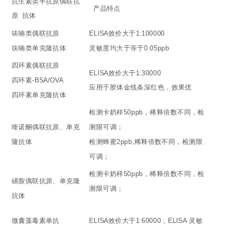
抗生素类半抗原偶联抗
产品特点
原 抗体
呋喃类偶联抗原
ELISA效价大于1:100000
呋喃类单克隆抗体
灵敏度均大于等于0.05ppb
四环素偶联抗原
ELISA效价大于1:30000
四环素-BSA/OVA
应用于胶体金线条深红色，效果优
四环素单克隆抗体
检测卡奶样50ppb，稀释倍数不同，检
喹诺酮偶联抗原、单克
测限可调；
隆抗体
检测蜂蜜2ppb,稀释倍数不同，检测限
可调；
检测卡奶样50ppb，稀释倍数不同，检
磺胺偶联抗原、单克隆
测限可调；
抗体
微囊藻毒素单抗
ELISA效价大于1:60000，ELISA 灵敏