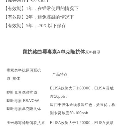
【有效期】1年，
在经常使用的情况下
【有效期】
2
年，
避免冻融的情况下
【有效期】
5
年，-
70
℃以下
保存
鼠抗赭曲霉毒素A单克隆抗体
原料目录
毒素类半抗原偶联抗
产品特点
原 抗体
ELISA效价大于1:60000，ELISA 灵敏
呕吐毒素偶联抗原
度10ppb；
呕吐毒素-BSA/OVA
应用于胶体金线条深红色，效果优，检
呕吐毒素单克隆抗体
测卡灵敏度50-100ppb
玉米赤霉烯酮偶联抗原
ELISA效价大于1:20000，ELISA 灵敏