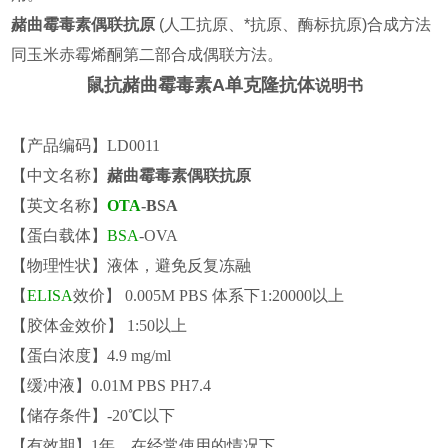
赭曲霉毒素偶联抗原
(人工抗原、*抗原、酶标抗原)合成方法
同玉米赤霉烯酮第二部合成偶联方法。
鼠抗赭曲霉毒素A单克隆抗体
说明书
【产品编码】LD0011
【中文名称】
赭曲霉毒素偶联抗原
【英文名称】
OTA
-BSA
【蛋白载体】
BSA
-OVA
【物理性状】液体，避免反复冻融
【
ELISA
效价】 0.005M PBS 体系下1:20000以上
【胶体金效价】 1:50以上
【蛋白浓度】4.9 mg/ml
【缓冲液】0.01M PBS PH7.4
【储存条件】-20℃以下
【有效期】1年，
在经常使用的情况下