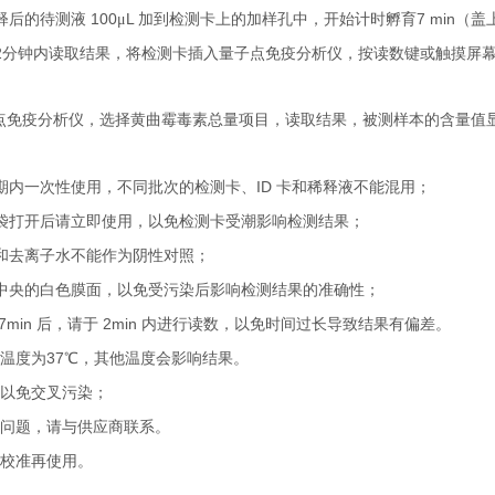
100
L
7 min
释后的待测液
μ
加到检测卡上的加样孔中，开始计时孵育
（盖
2
分钟内读取结果，将检测卡插入量子点免疫分析仪，按读数键或触摸屏
点免疫分析仪，选择黄曲霉毒素总量项目，读取结果，被测样本的含量值
ID
期内一次性使用，不同批次的检测卡、
卡和稀释液不能混用；
袋打开后请立即使用，以免检测卡受潮影响检测结果；
和去离子水不能作为阴性对照；
中央的白色膜面，以免受污染后影响检测结果的准确性；
7min
2min
后，请于
内进行读数，以免时间过长导致结果有偏差。
37
温度为
℃，其他温度会影响结果。
以免交叉污染；
问题，请与供
应商联系。
校准再使用。