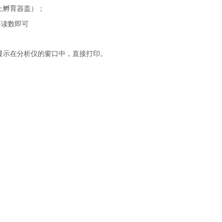
上孵育器盖）；
幕读数即可
显示在分析仪的窗口中，直接打印。