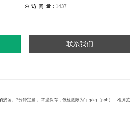
访 问 量：
1437
联系我们
7
1
g/kg
ppb
的残留。
分钟定量，
常温保存，低检测限为
μ
（
），检测范