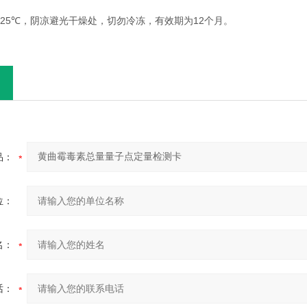
25℃
12
，阴凉避光干燥处，切勿冷冻，有效期为
个月。
品：
位：
名：
话：