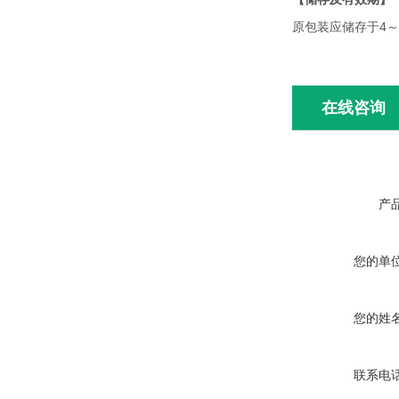
4
原包装应储存于
～
在线咨询
产
您的单
您的姓
联系电