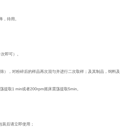
释，待用。
一次即可）。
筛），对粉碎后的样品再次混匀并进行二次取样；及其制品，饲料及
1 min
200rpm
5min
荡提取
或者
摇床震荡提取
。
包装后请立即使用；