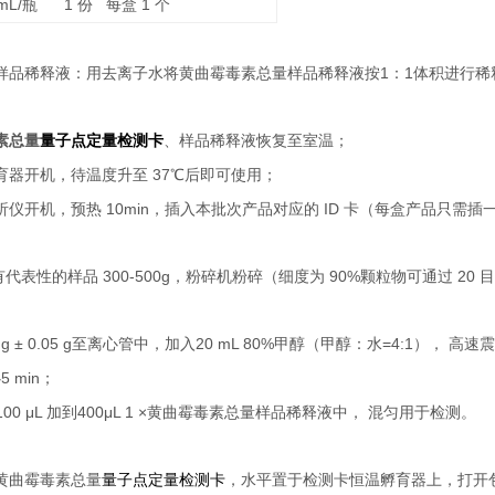
L/
1
1
瓶
份
每盒
个
1
1
样品稀释液：用去离子水将黄曲霉毒素总量样品稀释液按
：
体积进行稀
素总量
量子点定量检测卡
、样品稀释液恢复至室温；
37
育器开机，待温度升至
℃后即可使用；
10min
ID
析仪开机，预热
，插入本批次产品对应的
卡（每盒产品只需插
300-500g
90%
20
有代表性的样品
，粉碎机粉碎（细度为
颗粒物可通过
目
 g ± 0.05 g
20 mL 80%
=4:1
至离心管中，加入
甲醇（甲醇：水
），
高速震
5 min
心
；
100 μL
400μL 1 ×
加到
黄曲霉毒素总量样品稀释液中，
混匀用于检测。
黄曲霉毒素总量
量子点定量检测卡
，水平置于检测卡恒温孵育器上，打开