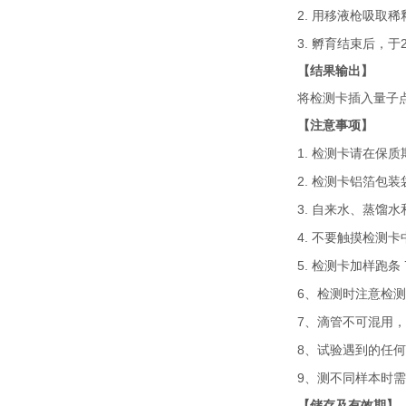
2.
用移液枪吸取稀
3.
孵育结束后，于
【结果输出】
将检测卡插入量子
【注意事项】
1.
检测卡请在保质
2.
检测卡铝箔包装
3.
自来水、蒸馏水
4.
不要触摸检测卡
5.
检测卡加样跑条
6
、检测时注意检测
7
、滴管不可混用，
8
、试验遇到的任何
9
、测不同样本时需
【储存及有效期】