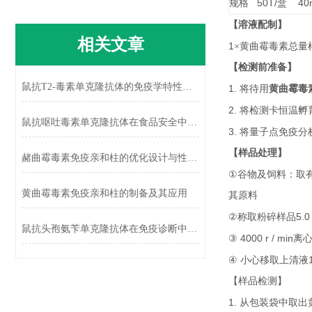
50T/
40m
规格
盒
【溶液配制】
相关文章
1
×黄曲霉毒素总量
【检测前准备】
鼠抗T2-毒素单克隆抗体的免疫学特性及应用
1.
将待用
黄曲霉毒
2.
将检测卡恒温孵
鼠抗呕吐毒素单克隆抗体在食品安全中的应用
3.
将量子点免疫分
【样品处理】
赭曲霉毒素免疫亲和柱的优化设计与性能提升
①
谷物及饲料：取
黄曲霉毒素免疫亲和柱的制备及其应用
其原料
②
5.0
称取粉碎样品
鼠抗头孢氨苄单克隆抗体在免疫诊断中的应用
③ 4000 r / min
离
④
小心移取上清液
【样品检测】
1.
从包装袋中取出