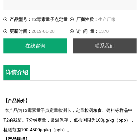
产品型号：T2毒素量子点定量
厂商性质：
生产厂家
更新时间：
2019-01-28
访 问 量：
1370
在线咨询
联系我们
详情介绍
【产品简介】
T2毒素量子点定量检测卡
本产品为
，定量检测粮食、饲料等样品中
T2
7
100
g/kg
ppb
的残留。
分钟定量，常温保存，
低检测限为
μ
（
），
100-4500
g/kg
ppb
检测范围
μ
（
）。
【产品组成】