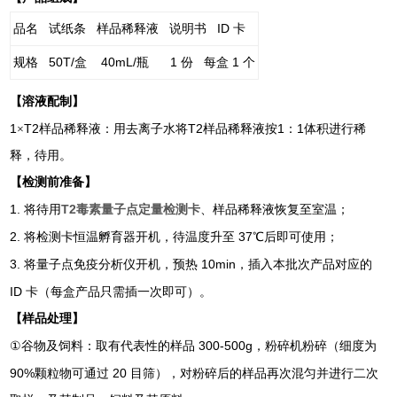
ID
品名
试纸条
样品稀释液
说明书
卡
50T/
40mL/
1
1
规格
盒
瓶
份
每盒
个
【溶液配制】
1
T2
T2
1
1
×
样品稀释液：用去离子水将
样品稀释液按
：
体积进行稀
释，待用。
【检测前准备】
1.
T2毒素量子点定量检测卡
将待用
、样品稀释液恢复至室温；
2.
37
将检测卡恒温孵育器开机，待温度升至
℃后即可使用；
3.
10min
将量子点免疫分析仪开机，预热
，插入本批次产品对应的
ID
卡（每盒产品只需插一次即可）。
【样品处理】
①
300-500g
谷物及饲料：取有代表性的样品
，粉碎机粉碎（细度为
90%
20
颗粒物可通过
目筛），对粉碎后的样品再次混匀并进行二次