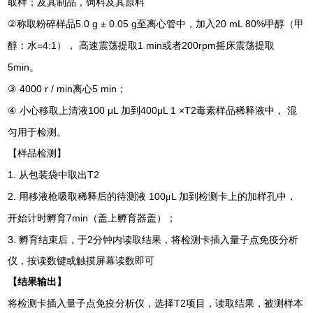
取样；及其制品，饲料及其原料
②
5.0 g ± 0.05 g
20 mL 80%
称取粉碎样品
至离心管中，加入
甲醇（甲
=4:1
1 min
200rpm
醇：水
），
高速震荡提取
或者
摇床震荡提取
5min
。
③ 4000 r / min
5 min
离心
；
④
100 μL
400μL 1 ×T2
小心移取上清液
加到
毒素样品稀释液中，
混
匀用于检测。
【样品检测】
1.
T2
从包装袋中取出
2.
100
L
用移液枪吸取稀释后的待测液
μ
加到检测卡上的加样孔中，
7min
开始计时孵育
（盖上孵育器盖）；
3.
2
孵育结束后，于
分钟内读取结果，将检测卡插入量子点免疫分析
仪，按读数键或触摸屏幕读数即可
【结果输出】
T2
将检测卡插入量子点免疫分析仪，选择
项目，读取结果，被测样本