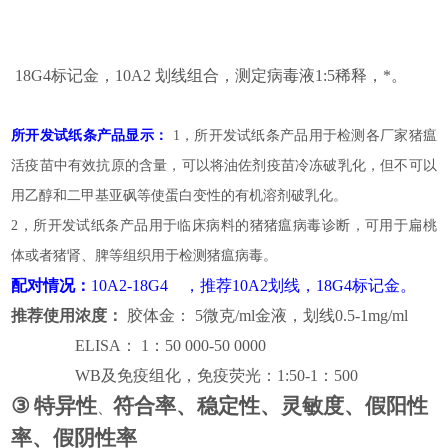
18G4
标记金，10A2 划线组合，测定病毒液1:5稀释，*。
所开发试纸条产品显示：
1
，所开发试纸条产品用于检测各厂家猪瘟
活疫苗中有效抗原的含量，可以将油佐剂疫苗冷冻破乳化，但不可以
用乙醇和二甲基亚砜等使蛋白变性的有机溶剂破乳化。
2
，所开发试纸条产品用于临床病料的猪猪瘟病毒诊断，可用于扁桃
体或者猪肾、脾等组织用于检测猪瘟病毒。
配对情况：
10A2-18G4
，推荐10A2划线，18G4标记金。
推荐使用浓度：
胶体金： 5微克/ml金液，划线0.5-1mg/ml
ELISA
： 1：50 000-50 0000
WB
及免疫组化，免疫荧光：1:50-1：500
③
特异性
符合率、稳定性、灵敏度、假阳性
、
率、假阴性率