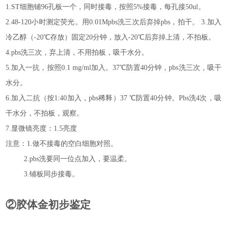
1.ST
细胞铺96孔板一个，同时接毒，按照5%接毒，每孔接50ul。
2.48-120
小时测定荧光。用0.01Mpbs洗三次后弃掉pbs，拍干。 3.加入
冷乙醇（-20℃存放）固定20分钟，放入-20℃后弃掉上清，不拍板。
4.pbs
洗三次，弃上清，不用拍板，吸干水分。
5.
加入一抗，按照0.1 mg/ml加入。37℃防置40分钟，pbs洗三次，吸干
水分。
6.
加入二抗（按1:40加入，pbs稀释）37 ℃防置40分钟。Pbs洗4次，吸
干水分，不拍板，观察。
7.
显微镜亮度：1.5亮度
注意：1.做不接毒的空白细胞对照。
2.pbs
洗要同一位点加入，要温柔。
3.
铺板同步接毒。
②胶体金初步鉴定