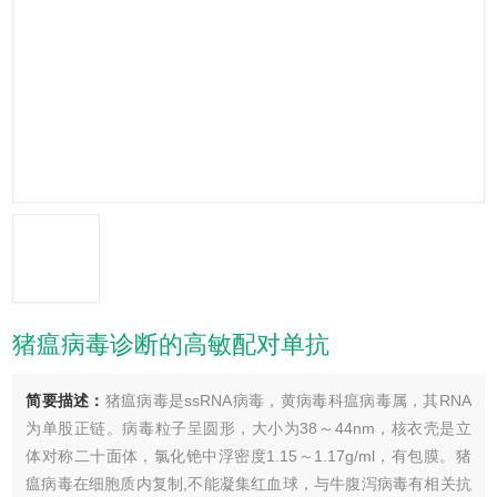
猪瘟病毒诊断的高敏配对单抗
简要描述：
猪瘟病毒是ssRNA病毒，黄病毒科瘟病毒属，其RNA
为单股正链。病毒粒子呈圆形，大小为38～44nm，核衣壳是立
体对称二十面体，氯化铯中浮密度1.15～1.17g/ml，有包膜。猪
瘟病毒在细胞质内复制,不能凝集红血球，与牛腹泻病毒有相关抗