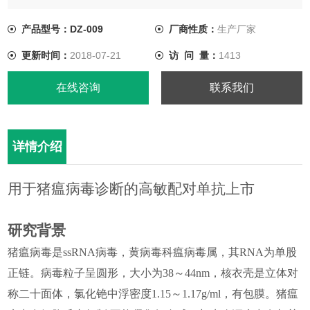
原。该病毒对**敏感，对温度、紫外线、化学消毒剂等抵抗力较
强。
产品型号：DZ-009
厂商性质：
生产厂家
更新时间：
2018-07-21
访 问 量：
1413
在线咨询
联系我们
详情介绍
用于猪瘟病毒诊断的高敏配对单抗上市
研究背景
猪瘟病毒是ssRNA病毒，黄病毒科瘟病毒属，其RNA为单股
正链。病毒粒子呈圆形，大小为38～44nm，核衣壳是立体对
称二十面体，氯化铯中浮密度1.15～1.17g/ml，有包膜。猪瘟