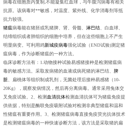
病毒在细胞质内复制,不能凝集红血球，与牛腹泻病毒有相关
抗原。该病毒对**敏感，对温度、紫外线、化学消毒剂等抵
抗力较强。
猪瘟
病毒能在猪胚或乳猪脾、肾、骨髓、
淋巴结
、白血球、
结缔组织或者肺组织的细胞中培养，但在这些细胞上不产生
明显病变。可利用鸡
新城疫病毒
强化试验（END试验)测定猪
瘟病毒，作为诊断猪瘟的一种方法。
临床诊断方法有：1.动物接种试验易感猪接种是检测猪瘟病
毒的敏感方法。采取发病猪的血液或病死猪的淋巴结、
脾
脏
、扁桃体等组织制成乳剂，无菌处理后接种易感猪（10-
20Kg），观察发病情况，然后再分离病毒。通常采用兔体交
叉免疫试验。2、检测
血清抗体
检测血清抗体可为猪瘟免疫提
供依据，特别是酶联免疫吸附试验对检测非典型猪瘟和温和
性猪瘟有重要作用。3、检测猪瘟病毒直接免疫荧光抗体技术
是检测猪瘟病毒的一种快速诊断方法，该方法是采取猪的扁