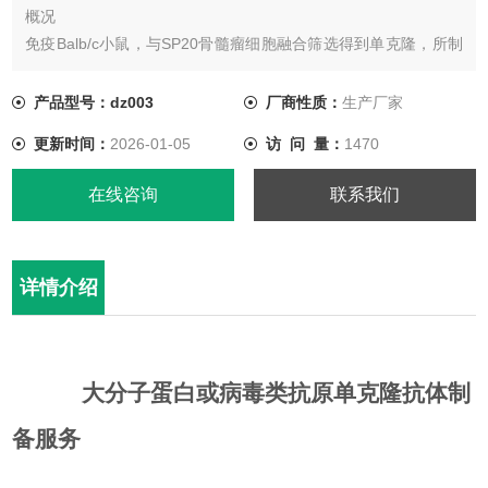
概况
免疫Balb/c小鼠，与SP20骨髓瘤细胞融合筛选得到单克隆，所制
备的鼠源单克隆抗体具有高特异性，高灵敏性，高效价等特点 。
产品型号：dz003
厂商性质：
生产厂家
更新时间：
2026-01-05
访 问 量：
1470
一、交付内容
杂交瘤细胞株3～5株；SPA精纯抗体1mg/株；制备报告1份
在线咨询
联系我们
二、交付时间
详情介绍
60天左右；如需配对抗体，需要增加抗体配对层析测试，时间延
长至90天。
三、费用明细
大分子蛋白或病毒类抗原单克隆抗体制
3株杂交瘤细胞起
备
服务