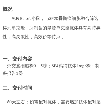
概况
免疫
小鼠，与
骨髓瘤细胞
融合筛选
B
alb
/c
SP20
得到单克隆，所制备的鼠源单克隆抗体具有高特异
性，高灵敏性，高效价等特点
。
一、交付内容
杂交瘤
细胞株
～
株；
精纯抗体
株；制
3
5
SPA
1mg/
备报告
份
1
二、交付时间
天左右；如需配对抗体，需要增加抗体配对层
60