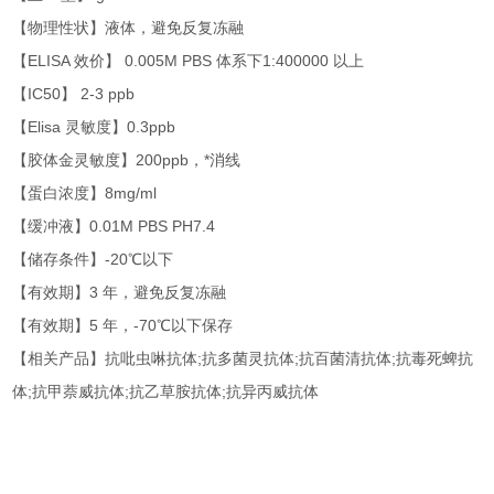
【物理性状】液体，避免反复冻融
【ELISA 效价】 0.005M PBS 体系下1:400000 以上
【IC50】 2-3 ppb
【Elisa 灵敏度】0.3ppb
【胶体金灵敏度】200ppb，*消线
【蛋白浓度】8mg/ml
【缓冲液】0.01M PBS PH7.4
【储存条件】-20℃以下
【有效期】3 年，避免反复冻融
【有效期】5 年，-70℃以下保存
【相关产品】抗吡虫啉抗体;抗多菌灵抗体;抗百菌清抗体;抗毒死蜱抗
体;抗甲萘威抗体;抗乙草胺抗体;抗异丙威抗体