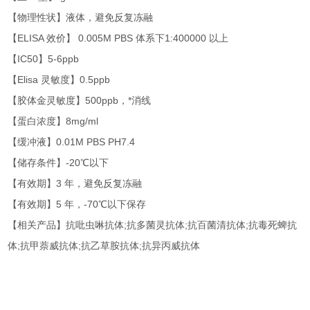
【物理性状】液体，避免反复冻融
【ELISA 效价】 0.005M PBS 体系下1:400000 以上
【IC50】5-6ppb
【Elisa 灵敏度】0.5ppb
【胶体金灵敏度】500ppb，*消线
【蛋白浓度】8mg/ml
【缓冲液】0.01M PBS PH7.4
【储存条件】-20℃以下
【有效期】3 年，避免反复冻融
【有效期】5 年，-70℃以下保存
【相关产品】抗吡虫啉抗体;抗多菌灵抗体;抗百菌清抗体;抗毒死蜱抗
体;抗甲萘威抗体;抗乙草胺抗体;抗异丙威抗体