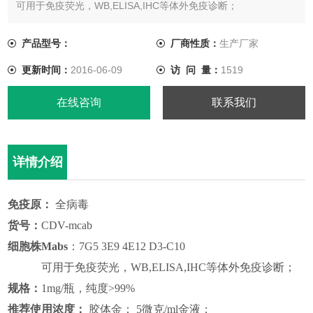
可用于免疫荧光，WB,ELISA,IHC等体外免疫诊断；
规格：1mg/瓶，纯度>99%
产品型号：
厂商性质：
生产厂家
更新时间：
2016-06-09
访 问 量：
1519
在线咨询
联系我们
详情介绍
免疫原
：
全病毒
货号：
CDV
-mcab
细胞株Mabs
：
7G5 3E9 4E12 D3-C10
可用于免疫荧光，WB,ELISA
,
IHC等
体外免疫诊断
；
规格：
1mg/瓶
，
纯度
>99%
推荐使用浓度
：
胶体金：
5微克/ml金液；