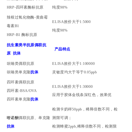
HRP-四环素
酶标抗原
纯度98%
辣根过氧化物酶
-黄曲霉
ELISA效价大于1:5000
毒素B1
纯度98%
HRP-B1
酶标抗原
抗生素类
半抗原偶联抗
产品特点
原 抗体
呋喃类偶联抗原
ELISA效价大于1:
10
0000
呋喃类单克隆
抗体
灵敏度均大于等于
0.05ppb
四环素偶联抗原
ELISA效价大于1:30000
四环素-BSA/OVA
应用于胶体金线条深红色，效果优
四环素
单克隆
抗体
检测卡奶样
50ppb，稀释倍数不同，检
喹诺酮
偶联抗原
、单克隆
测限可调；
抗体
检测蜂蜜2ppb,稀释倍数不同，检测限