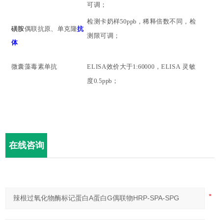
可调；
检测卡奶样
50ppb，稀释倍数不同，检
磺胺
偶联抗原
、单克隆
抗
测限可调；
体
微囊藻毒素单抗
ELISA效价大于1:60000
，
ELISA
灵敏
度
0.5ppb；
在线咨询