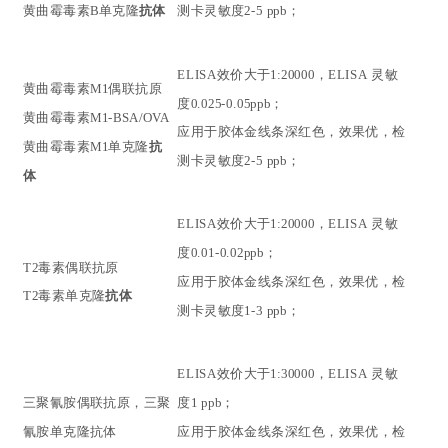
黄曲霉毒素
B
单克隆
抗体
测卡灵敏度
2-5 ppb；
ELISA效价大于1:20000
，
ELISA
灵敏
黄曲霉毒素
M1
偶联抗原
度
0.025-0.05ppb；
黄曲霉毒素
M1
-BSA/OVA
应用于胶体金线条深红色，效果优
，检
黄曲霉毒素
M1
单克隆
抗
测卡灵敏度
2-5 ppb；
体
ELISA效价大于1:20000
，
ELISA
灵敏
度
0.01-0.02ppb；
T2毒素
偶联抗原
应用于胶体金线条深红色，效果优
，检
T2毒素
单克隆
抗体
测卡灵敏度
1-3 ppb；
ELISA效价大于1:
30
000
，
ELISA
灵敏
三聚氰胺偶联抗原，三聚
度
1 ppb；
氰胺单克隆抗体
应用于胶体金线条深红色，效果优
，检