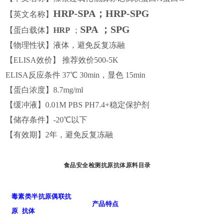
HRP-SPA；HRP-SPG
【英文名称】
SPA ；SPG
【蛋白载体】
HRP
；
【物理性状】液体，避免反复冻融
【ELISA效价】
推荐效价
500-5K
ELISA反应条件 37℃ 30min，显色 15min
【蛋白浓度】
8
.
7
mg/ml
【缓冲液】0.01M PBS PH7.4
+稳定保护剂
【储存条
件】-20℃以下
【有效期】
2
年，避免反复冻融
食品安全检测抗原抗体原料目录
毒素类
半抗原偶联抗
产品特点
原 抗体