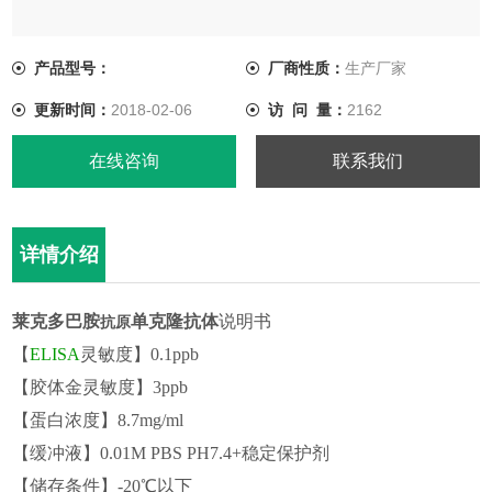
产品型号：
厂商性质：
生产厂家
更新时间：
2018-02-06
访 问 量：
2162
在线咨询
联系我们
详情介绍
莱克多巴胺
单克隆抗体
说明书
抗原
【
ELISA
灵敏度】
0.1ppb
【胶体金灵敏度】3ppb
【蛋白浓度】
8
.
7
mg/ml
【缓冲液】0.01M PBS PH7.4
+稳定保护剂
【储存条
件】-20℃以下