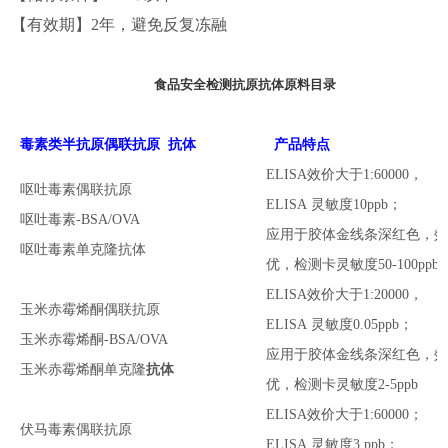
【有效期】
2
年，避免反复冻融
食品安全检测抗原抗体原料目录
毒素类
半抗原偶联抗原 抗体
产品特点
ELISA效价大于1:60000
，
呕吐毒素偶联抗原
ELISA
灵敏度
10ppb；
呕吐毒素-BSA/OVA
应用于胶体金线条深红色，
呕吐毒素
单克隆
抗体
优
，检测卡灵敏度
50-100ppb
ELISA效价大于1:20000
，
玉米赤霉烯酮偶联抗原
ELISA
灵敏度
0.05ppb；
玉米赤霉烯酮-BSA/OVA
应用于胶体金线条深红色，
玉米赤霉烯酮
单克隆
抗体
优
，检测卡灵敏度
2-5ppb
ELISA效价大于1:60000
；
伏马毒素偶联抗原
ELISA
灵敏度
3 ppb；