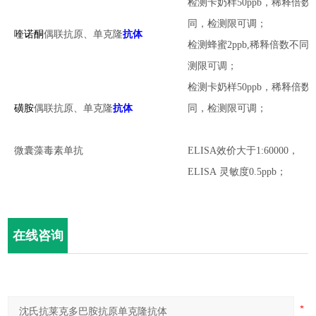
检测卡奶样
50ppb，稀释倍数
同，检测限可调；
喹诺酮
偶联抗原
、单克隆
抗体
检测蜂蜜2ppb,稀释倍数不同
测限可调；
检测卡奶样
50ppb，稀释倍数
磺胺
偶联抗原
、单克隆
抗体
同，检测限可调；
微囊藻毒素单抗
ELISA效价大于1:60000
，
ELISA
灵敏度
0.5ppb；
在线咨询