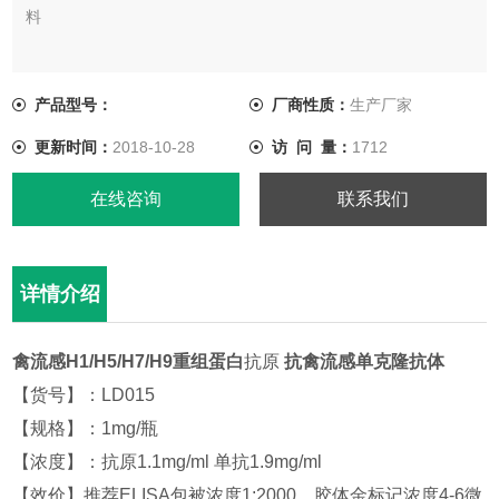
料
产品型号：
厂商性质：
生产厂家
更新时间：
2018-10-28
访 问 量：
1712
在线咨询
联系我们
详情介绍
禽流感H1/H5/H7/H9重组蛋白
抗原
抗禽流感单克隆抗体
【货号】：LD015
【规格】：1mg/瓶
【浓度】：抗原1.1mg/ml 单抗1.9mg/ml
【效价】推荐ELISA包被浓度1:2000，胶体金标记浓度4-6微