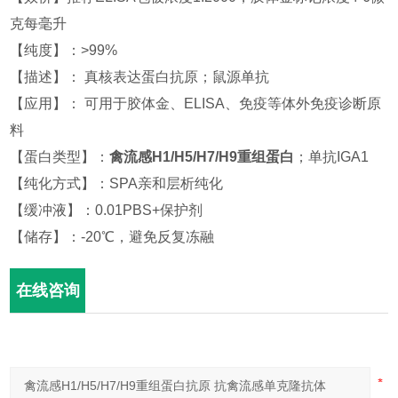
克每毫升
【纯度】：>99%
【描述】： 真核表达蛋白抗原；鼠源单抗
【应用】： 可用于胶体金、ELISA、免疫等体外免疫诊断原
料
【蛋白类型】：
禽流感H1/H5/H7/H9重组蛋白
；单抗IGA1
【纯化方式】：SPA亲和层析纯化
【缓冲液】：0.01PBS+保护剂
【储存】：-20℃，避免反复冻融
在线咨询