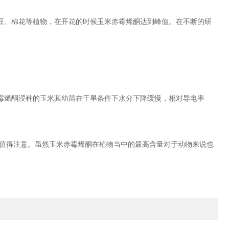
、棉花等植物，在开花的时候玉米赤霉烯酮达到峰值。在不断的研
烯酮浸种的玉米其幼苗在干旱条件下水分下降缓慢，相对导电率
值得注意。虽然玉米赤霉烯酮在植物当中的最高含量对于动物来说也