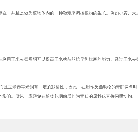
在，并且是做为植物体内的一种激素来调控植物的生长。例如小麦、大豆
。
利用玉米赤霉烯酮可以提高玉米幼苗的抗旱和抗寒的能力。经过玉米赤霉
而且玉米赤霉烯酮有一定的残留性，因此，在用作反刍动物的青贮饲料时
的影响。所以，应避免在植物花期前后作为青贮的原料或直接饲喂动物。