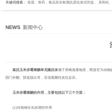
关键词搜索：
疫苗、兽药，食品安全检测抗原抗体试剂盒 、亲和柱
NEWS
新闻中心
属于类雌激素物质，靶器官为动物
鼠抗玉米赤霉烯酮单克隆抗体
阴门外翻、阴道脱出等，呈现霉菌性炎症反应。
玉米赤霉烯酮的作用，主要包括以下三个方面：
(1)对植物生长的调控作用