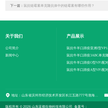
下一篇：
鼠抗链霉素单克隆抗体中的链霉素有哪些作用？
关于我们
产品展示
公司简介
鼠抗牛羊口蹄疫亚洲I型VP
新闻中心
抗体
鼠抗牛羊口蹄疫3ABC单克
鼠抗牛羊口蹄疫O型VP1配
隆抗体
鼠抗牛羊口蹄疫A型VP1配
隆抗体
地址：山东省滨州市经济技术开发区长江五路777号渤海先进技术研究院A1座508室
版权所有 © 2026 山东蓝都生物科技有限公司
备案号：