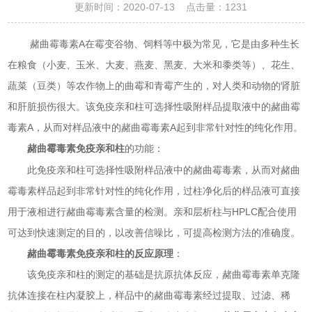
更新时间：2020-07-13 点击量：
1231
赭曲霉毒素A在霉变谷物、饲料等中极为常见，它是由多种生长
在粮食（小麦、玉米、大麦、燕麦、黑麦、大米和黍类等）、花生、
蔬菜（豆类）等农作物上的曲霉和青霉产生的，对人类和动物的肾脏
和肝脏损伤很大。该免疫亲和柱可选择性吸附样品提取液中的赭曲霉
毒素A，从而对样品液中的赭曲霉毒素A起到非常针对性的纯化作用。
的功能：
赭曲霉毒素免疫亲和柱
此免疫亲和柱可选择性吸附样品液中的赭曲霉毒素，从而对赭曲
霉毒素样品起到非常针对性的纯化作用，过柱净化后的样品液可直接
用于液相进行赭曲霉毒素含量的检测。亲和层析柱与HPLC配合使用
可达到快速测定的目的，以改善信噪比，可提高检测方法的准确度。
赭曲霉毒素免疫亲和柱的反应原理
：
该免疫亲和柱的测定的基础是抗原抗体反应，赭曲霉毒素单克隆
抗体连接在柱内凝胶上，样品中的赭曲霉毒素经过提取、过滤、稀