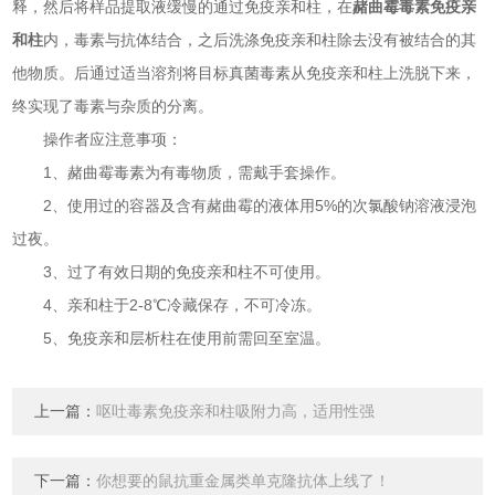
释，然后将样品提取液缓慢的通过免疫亲和柱，在
赭曲霉毒素免疫亲
和柱
内，毒素与抗体结合，之后洗涤免疫亲和柱除去没有被结合的其
他物质。后通过适当溶剂将目标真菌毒素从免疫亲和柱上洗脱下来，
终实现了毒素与杂质的分离。
操作者应注意事项：
1、赭曲霉毒素为有毒物质，需戴手套操作。
2、使用过的容器及含有赭曲霉的液体用5%的次氯酸钠溶液浸泡
过夜。
3、过了有效日期的免疫亲和柱不可使用。
4、亲和柱于2-8℃冷藏保存，不可冷冻。
5、免疫亲和层析柱在使用前需回至室温。
上一篇：
呕吐毒素免疫亲和柱吸附力高，适用性强
下一篇：
你想要的鼠抗重金属类单克隆抗体上线了！