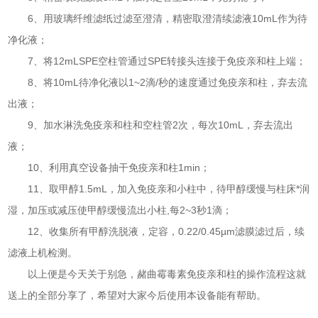
6、用玻璃纤维滤纸过滤至澄清，精密取澄清续滤液10mL作为待
净化液；
7、将12mLSPE空柱管通过SPE转接头连接于免疫亲和柱上端；
8、将10mL待净化液以1~2滴/秒的速度通过免疫亲和柱，弃去流
出液；
9、加水淋洗免疫亲和柱和空柱管2次，每次10mL，弃去流出
液；
10、利用真空设备抽干免疫亲和柱1min；
11、取甲醇1.5mL，加入免疫亲和小柱中，待甲醇缓慢与柱床*润
湿，加压或减压使甲醇缓慢流出小柱,每2~3秒1滴；
12、收集所有甲醇洗脱液，定容，0.22/0.45µm滤膜滤过后，续
滤液上机检测。
以上便是今天关于别急，赭曲霉毒素免疫亲和柱的操作流程这就
送上的全部分享了，希望对大家今后使用本设备能有帮助。