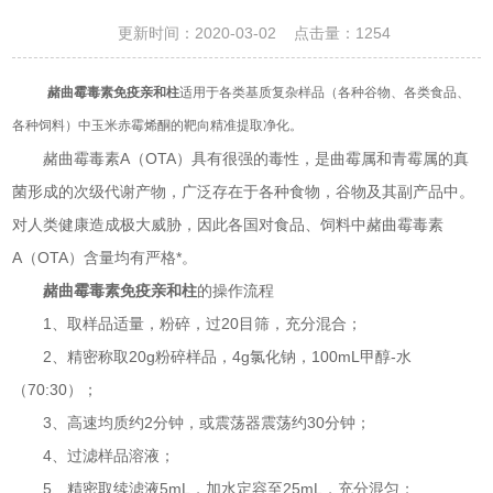
更新时间：2020-03-02 点击量：
1254
赭曲霉毒素免疫亲和柱
适用于各类基质复杂样品（各种谷物、各类食品、
各种饲料）中玉米赤霉烯酮的靶向精准提取净化。
赭曲霉毒素A（OTA）具有很强的毒性，是曲霉属和青霉属的真
菌形成的次级代谢产物，广泛存在于各种食物，谷物及其副产品中。
对人类健康造成极大威胁，因此各国对食品、饲料中赭曲霉毒素
A（OTA）含量均有严格*。
赭曲霉毒素免疫亲和柱
的操作流程
1、取样品适量，粉碎，过20目筛，充分混合；
2、精密称取20g粉碎样品，4g氯化钠，100mL甲醇-水
（70:30）；
3、高速均质约2分钟，或震荡器震荡约30分钟；
4、过滤样品溶液；
5、精密取续滤液5mL，加水定容至25mL，充分混匀；