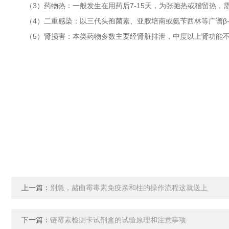
（3）药物热：一般发生在用药后7-15天，为张弛热或稽留热，
（4）二重感染：以三代头孢菌素、亚胺培南或氨苄西林等广谱β-
（5）肾损害：本类药物多数主要经肾脏排泄，中度以上肾功能不
上一篇：
别急，赭曲霉毒素免疫亲和柱的操作流程这就送上
下一篇：
链霉素检测卡试剂盒的试验原理和注意事项