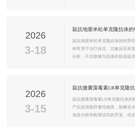
统对β-内酰胺类抗生素的免疫...
鼠抗地塞米松单克隆抗体的
2026
鼠抗地塞米松单克隆抗体的特异
3-18
种常用于治疗炎症、过敏反应和
分析，不仅能够为抗体的筛选提
以及抗体评估实验来达成的。首先，
鼠抗微囊藻毒素LR单克隆
2026
鼠抗微囊藻毒素LR单克隆抗体的
3-15
产生的强致肝毒性物质，能够在
免疫分析和检测试剂的开发。优化
由于微囊藻毒素LR分子量小、免..