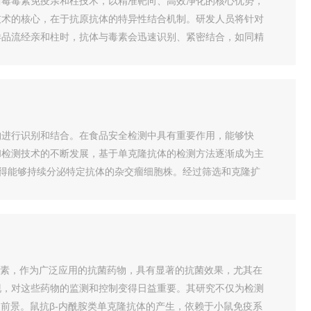
曲霉毒素免疫亲和柱技术，以精准靶向、高效净化的核心优势，
技术的核心，在于抗原抗体的特异性结合机制。研发人员将针对
样品流经亲和柱时，抗体与毒素会迅速识别、紧密结合，如同精
构进行识别和结合。在食品安全检测中具有重要作用，能够快
和检测技术的不断发展，基于单克隆抗体的检测方法逐渐成为主
得能够持续分泌特定抗体的杂交瘤细胞株。经过筛选和克隆扩
生素，作为广泛应用的抗菌药物，具有显著的抗菌效果，尤其在
现，对这些药物的监测和控制变得日益重要。其研究不仅为检测
前景。鼠抗β-内酰胺类单克隆抗体的产生，依赖于小鼠免疫系