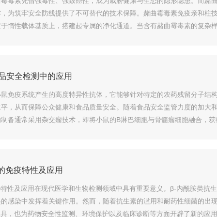
曲霉毒素凭借强毒性、强致癌性，成为威胁健康与生态的隐形隐患。而赭
撑，为筑牢安全防线提供了不可替代的技术保障。赭曲霉毒素免疫亲和柱
定于惰性载体基质上，搭建起专属的净化通道。当含有赭曲霉毒素的复杂
定...
品安全检测中的应用
小鼠免疫系统产生的高度特异性抗体，它能够针对特定的农药残留分子结
水平，从而保障公众健康和食品质量安全。随着食品安全监管力度的加大
的制备通常采用杂交瘤技术，即将小鼠的B淋巴细胞与骨髓瘤细胞融合，获
性的单...
体的免疫特性及应用
疫特性及应用在现代医学和生物检测领域中具有重要意义。β-内酰胺类抗
起的感染中发挥着关键作用。然而，随着抗生素的滥用和耐药性细菌的出
工具，也为药物安全性监测、环境保护以及临床诊断等方面开辟了新的应用