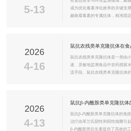
在食品安全与环境监测领域，赭
5-13
成为优化毒素净化效率的关键支
赭曲霉毒素的专属抗体，精准固
准的“分子捕手”，将目标毒素牢牢锁
鼠抗农残类单克隆抗体在食
2026
鼠抗农残类单克隆抗体是一类由
4-16
速、灵敏地监测食品中农药残留
流手段。鼠抗农残类单克隆抗体
增，可以得到具有高度特异性和一致
鼠抗β-内酰胺类单克隆抗
2026
鼠抗β-内酰胺类单克隆抗体的免
4-13
治疗由革兰氏阴性和阳性细菌引
β-内酰胺类抗生素提供了高效的