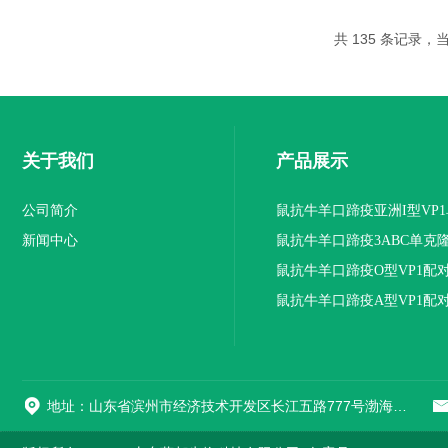
共 135 条记录，当前
关于我们
产品展示
公司简介
鼠抗牛羊口蹄疫亚洲I型VP
新闻中心
抗体
鼠抗牛羊口蹄疫3ABC单克
鼠抗牛羊口蹄疫O型VP1配
隆抗体
鼠抗牛羊口蹄疫A型VP1配
隆抗体
地址：山东省滨州市经济技术开发区长江五路777号渤海先进技术研究院A1座508室