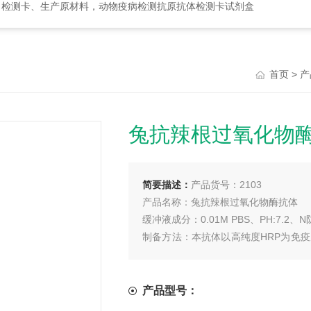
、检测卡、生产原材料，动物疫病检测抗原抗体检测卡试剂盒
>
首页
产
兔抗辣根过氧化物
简要描述：
产品货号：2103
产品名称：兔抗辣根过氧化物酶抗体
缓冲液成分：0.01M PBS、PH:7.2、
制备方法：本抗体以高纯度HRP为免
的免疫血清，再经HRP特异亲和纯化
特异性：不和OVABSA酪蛋白发生结合
产品纯度：以抗体计不低于90%。
产品型号：
储存方法：请避光存放在-20℃。