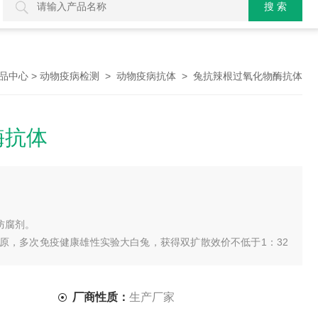
>
>
> 兔抗辣根过氧化物酶抗体
品中心
动物疫病检测
动物疫病抗体
酶抗体
N防腐剂。
疫原，多次免疫健康雄性实验大白兔，获得双扩散效价不低于1：32
，最终溶于缓冲液中。
。
厂商性质：
生产厂家