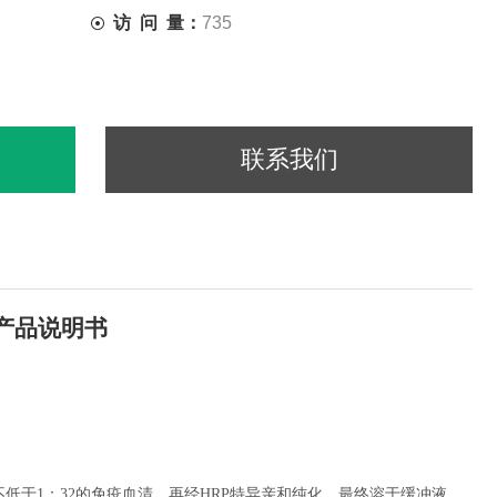
访 问 量：
735
联系我们
产品说明书
低于1：32的免疫血清，再经HRP特异亲和纯化，最终溶于缓冲液