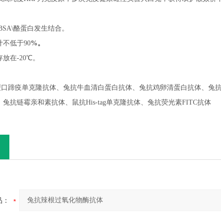
\BSA\酪蛋白发生结合。
计不低于
90
%。
存放在
-20℃。
型口蹄疫单克隆抗体、兔抗牛血清白蛋白抗体、兔抗鸡卵清蛋白抗体、兔抗
兔抗链霉亲和素抗体、鼠抗His-tag单克隆抗体、
兔抗荧光素
FITC抗体
品：