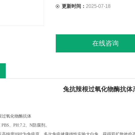
有效期限：3-5年
更新时间：
2025-07-18
在线咨询
兔抗辣根过氧化物酶
抗体
根过氧化物酶
抗体
M PBS、PH:7.2、N防腐剂。
以高纯度
HRP为免疫原，多次免疫健康雄性实验大白兔，获得双扩散效价不