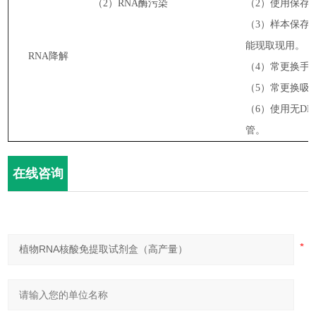
（2）
RNA
酶污染
（2）
使用保存
（3）
样本保存
能现取现用。
RNA
降解
（4）
常更换手
（5）
常更换吸
（6）
使用无
DNa
管。
在线咨询