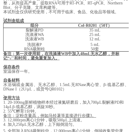
整，从而提高产量。提取
RNA
可用于
RT-PCR
、
RT-qPCR
、
Northern
Blot
、分子克隆、文库构建等。
本试剂盒仅供研究使用，不可用于临床、食品、化妆品等领域。
试剂盒组成
组分
Col-R0201
（
50
T
）
裂解液
PD
35 mL
洗涤液
WA
25 mL
洗涤液
WB
12 mL
洗脱液
P
5 mL
RNA
吸附柱
50
套
备注：第一次使用前，在洗涤液
WB
中加入
48mL
无水乙醇，并标
记
“√"
和时间，避免重复加入。
保存条件
室温保存一年
。
自备材料
水浴锅或
金属浴、
无水乙醇、
1.5mL
无
RNase
离心管、
β-
巯基乙醇、
DNase I
（
2U/
μL
，或
货号
QR0102
）
使用方法
1.
20-100mg
新鲜植物样本经过液氮研磨后，
加入
700
μL
裂解液
PD
和
14
μLβ-
巯基乙醇，涡旋
30
秒。
2.
55℃
孵育
1
分钟。
备注：淀粉含量高，例如马铃薯等直接进行步骤
3
。
3.
12,000rpm
离心
1
分钟，吸取
500μL
上清液。
4.
加入
250
μL
无水乙醇，上下颠倒混匀
。
5.
全部加入
RNA
吸附柱中，
12,000rpm
离心
1
分钟，倒掉收集管中废