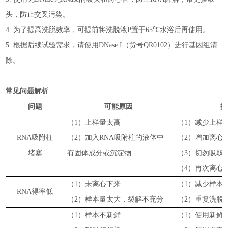
头，防止交叉污染。
4.
为了提高洗脱效率，可提前将
洗脱液
P
置于
65℃
水浴后再使用。
5.
根据后续试验需求，请使用
DNase I
（货号
QR0102
）进行基因组清
除。
常见问题解析
问题
可能原因
推
（1）
上样量太高
（1）
减少上样
RNA
吸附柱
（2）
加入
RNA
吸附柱的液体中
（2）
增加离心
堵塞
有固体成分或沉淀物
（3）
切勿吸取
（4）
再次离心
（1）
未离心下来
（1）
减少样本
RNA
得率低
（2）
样本量太大，裂解不充分
（2）
重复洗脱
（1）
样本不新鲜
（1）
使用新鲜