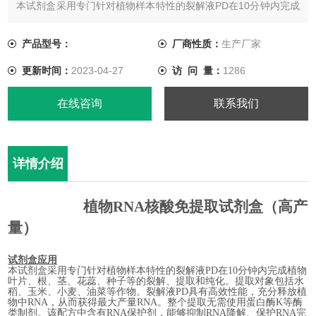
本试剂盒采用专门针对植物样本特性的裂解液PD在10分钟内完成
植物叶片、根、茎、花蕊、种子等的裂解、提取和纯化。提取对
象包括水稻、玉米、小麦、油菜等作物。裂解液PD具有高效性
产品型号：
厂商性质：
生产厂家
能，充分释放植物中RNA，从而获得最大产量RNA。整个提取无
更新时间：
2023-04-27
访 问 量：
1286
需使用蛋白酶K等酶类制剂。该配方中含有RNA保护剂，能够抑
制RNA降解、保护RNA完整，从而提高产量。
在线咨询
联系我们
详情介绍
植物
RNA
核酸免提取试剂盒（高产
量）
试剂盒应用
本试剂盒采用专门针对植物样本特性的裂解液
P
D
在
10
分钟内完成植物
叶片、
根、茎、花蕊、种子
等的裂解、提取和纯化
。
提取对象包括水
稻、玉米、小麦
、油菜
等作物
。裂解液
P
D
具有高效性能，充分释放植
物中
RNA
，从而获得最大产量
RNA
。
整个提取无需使用蛋白酶
K
等酶
类制剂。
该配方中含有
RNA
保护剂，能够抑制
RNA
降解、保护
RNA
完