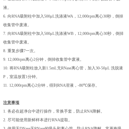
液。
6.
向
RNA
吸附柱中加入
5
00
μL
洗涤液
WA
，
12,000rpm
离心
30
秒，倒掉
收集管中废液。
7.
向
RNA
吸附柱中加入
5
00
μL
洗涤液
WB
，
12,000rpm
离心
30
秒，倒掉
收集管中废液。
8.
重复步骤
7
一次。
9.
12,000rpm
离心
2
分钟，倒掉收集管中废液。
10.
将
RNA
吸附柱放入新
1.5mL
无
RNase
离心管，加入
30-50
μL
洗脱液
P
，室温放置
1
分钟。
11.
12,000rpm
离心
2
分钟，得到
RNA
溶液，
-80℃
保存。
注意事项
1.
务必在超净台中进行操作，常换手套，防止
RNA
降解。
2.
尽可能使用新鲜样本进行
RNA
提取。
3.
使用无
DNase
无
RNase
的吸头和离心管，防止
RNA
降解，常更换吸