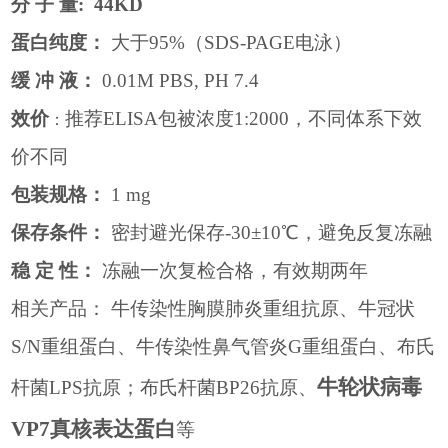
分
子
量
: 44KD
蛋白纯度：
大于
95%
（
SDS-PAGE
电泳）
缓
冲
液：
0.01M PBS, PH 7.4
效价
推荐
ELISA
包被浓度
1:2000
，不同体系下效
：
价不同
包装规格：
1 mg
保存条件：
密封避光保存
-30
±
10
℃，避免反复冻融
稳
定
性：
冻融一次复检合格，有效期两年
相关产品：
牛传染性胸膜肺炎重组抗原、牛冠状
S/N
重组蛋白、牛传染性鼻气管炎
G
重组蛋白、布氏
牛轮状病毒
杆菌
LPS
抗原；布氏杆菌
BP26
抗原、
VP7真核表达蛋白
等