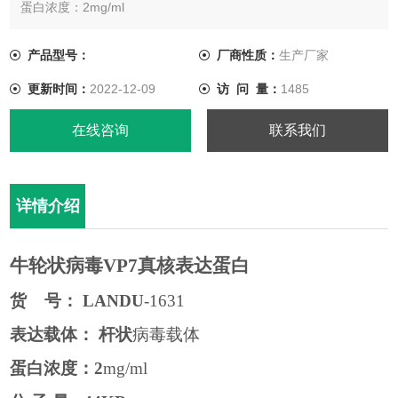
蛋白浓度：2mg/ml
分 子 量: 44KD
蛋白纯度： 大于95%（SDS-PAGE电泳）
产品型号：
厂商性质：
生产厂家
更新时间：
2022-12-09
访 问 量：
1485
在线咨询
联系我们
详情介绍
牛轮状病毒
VP7真核表达蛋白
货
号：
LANDU
-1631
表达载体：
杆状
病毒载体
蛋白浓度：
2
mg/ml