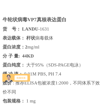
牛轮状病毒
VP7真核表达蛋白
货
号：
LANDU
-1631
表达载体：
杆状
病毒载体
蛋白浓度：
2
mg/ml
分
子
量
: 44KD
蛋白纯度：
大于
95%
（
SDS-PAGE
电泳）
缓
冲
液：
0.01M PBS, PH 7.4
效价
推荐
ELISA
包被浓度
1:2000
，不同体系下效
：
价不同
包装规格：
1 mg