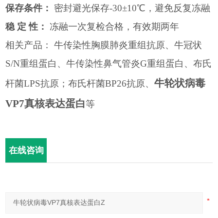
保存条件：
密封避光保存
-30
±
10
℃，避免反复冻融
稳
定
性：
冻融一次复检合格，有效期两年
相关产品：
牛传染性胸膜肺炎重组抗原、牛冠状
S/N
重组蛋白、牛传染性鼻气管炎
G
重组蛋白、布氏
牛轮状病毒
杆菌
LPS
抗原；布氏杆菌
BP26
抗原、
VP7真核表达蛋白
等
在线咨询