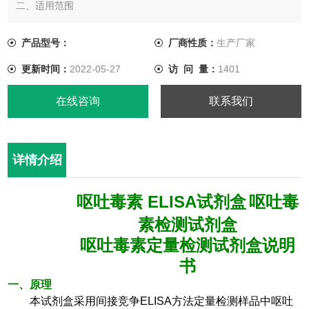
二、适用范围
定量检测粮食、饲料等样本中呕吐毒素残留。
三、试剂盒特点及技术指标
产品型号：
厂商性质：
生产厂家
* 检 测 时 间 ： 30 min
更新时间：
2022-05-27
访 问 量：
1401
试剂盒灵敏度： 10 ppb(µg/kg)
* 试剂盒检测纯阴性样本的背景值＜0.1ppb
在线咨询
联系我们
详情介绍
ELISA
呕吐毒素
试剂盒
呕吐毒
素检测试剂盒
呕吐毒素定量检测试剂盒说明
书
一、原理
本试剂盒采用间接竞争
ELISA
方法定量检测样品中呕吐