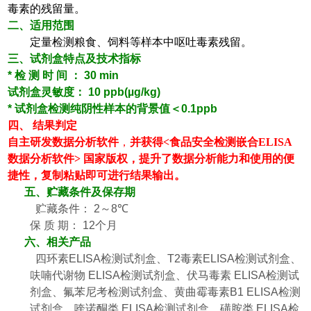
毒素的残留量。
二、适用范围
定量检测粮食、饲料等样本中呕吐毒素残留。
三、试剂盒特点及技术指标
*
检
测
时
间
：
30 min
试剂盒灵敏度：
10 ppb(
µ
g/kg)
*
试剂盒检测纯阴性样本的背景值＜
0.1ppb
四、
结果判定
自主研发数据分析软件
，
并获得
<
食品安全检测嵌合
ELISA
数据分析软件
>
国家版权，提升了数据分析能力和使用的便
捷性，复制粘贴即可进行结果输出。
五、
贮藏条件及保存期
贮藏条件：
2
～
8
℃
保
质
期：
12
个月
六、相关产品
四环素
ELISA
检测试剂盒、
T2
毒素
ELISA
检测试剂盒、
呋喃代谢物
ELISA
检测试剂盒、伏马毒素
ELISA
检测试
剂盒、氟苯尼考检测试剂盒、黄曲霉毒素
B1 ELISA
检测
试剂盒、喹诺酮类
ELISA
检测试剂盒、磺胺类
ELISA
检