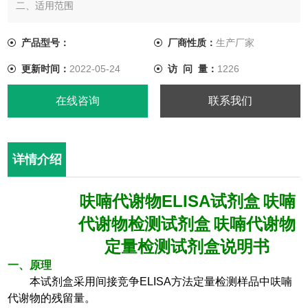
二、适用范围
定量检测组织、蜂蜜样品中呋喃代谢物的残留。
产品型号：
厂商性质：
生产厂家
三、试剂盒特点及技术指标
更新时间：
2022-05-24
访 问 量：
1226
* 检 测 时 间 ： 30 min-50min
试剂盒灵敏度： 0.1 ppb-0.2ppb(µg/kg)
在线咨询
联系我们
* 试剂盒检测纯阴性样本的背景值＜0.1ppb
详情介绍
ELISA
呋喃代谢物
试剂盒
呋喃
代谢物检测试剂盒
呋喃代谢物
定量检测试剂盒说明书
一、原理
本试剂盒采用间接竞争
ELISA
方法定量检测样品中呋喃
代谢物的残留量。