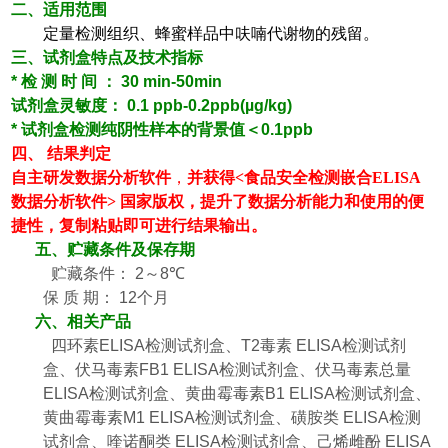
二、适用范围
定量检测组织、蜂蜜样品中呋喃代谢物的残留。
三、试剂盒特点及技术指标
*
检
测
时
间
：
30 min-50min
试剂盒灵敏度：
0.1 ppb-0.2ppb(
µ
g/kg)
*
试剂盒检测纯阴性样本的背景值＜
0.1ppb
四、
结果判定
自主研发数据分析软件
，
并获得
<
食品安全检测嵌合
ELISA
数据分析软件
>
国家版权，提升了数据分析能力和使用的便
捷性，复制粘贴即可进行结果输出。
五、
贮藏条件及保存期
贮藏条件：
2
～
8
℃
保
质
期：
12
个月
六、相关产品
四环素
ELISA
检测试剂盒、
T2
毒素
ELISA
检测试剂
盒、伏马毒素
FB1 ELISA
检测试剂盒、伏马毒素总量
ELISA
检测试剂盒、
黄曲霉毒素
B1 ELISA
检测试剂盒、
黄曲霉毒素
M1 ELISA
检测试剂盒、磺胺类
ELISA
检测
试剂盒、喹诺酮类
ELISA
检测试剂盒、己烯雌酚
ELISA