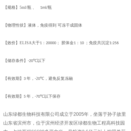
【
规格
】
5ml/
瓶 、
瓶
1ml/
【物理性状】液体，
免疫得到
可冻干成固体
【效价】
ELISA
大于
：
； 胶体金
：
；免疫共沉淀
1
20000
1
10
1:256
【储存条件】
以下
-20℃
【有效期】
年，
2
，
避免反复冻融
3
-
0℃
【有效期】
年，
以下保存
5
-70℃
山东绿都生物科技有限公司成立于2005年，坐落于孙子故里
山东省滨州市，位于滨州经济开发区绿都生物工程高科技园