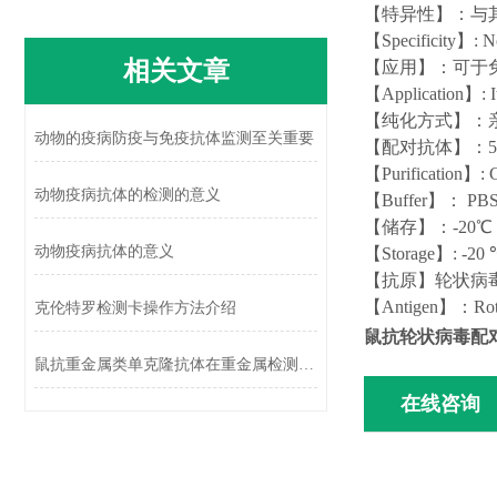
【特异性】：与
【
Specificity
】
: N
相关文章
【应用】：可于免
【
Application
】
: 
【纯化方式】：亲
动物的疫病防疫与免疫抗体监测至关重要
【
配对抗体
】：
5
【
Purification
】
: 
动物疫病抗体的检测的意义
【
Buffer
】：
PBS,
【储存】：-20
动物疫病抗体的意义
【
Storage
】
: -20
【抗原
】轮状病毒
【
Antigen
】
：
Rot
克伦特罗检测卡操作方法介绍
鼠抗轮状病毒配
鼠抗重金属类单克隆抗体在重金属检测中有哪些优势？
在线咨询