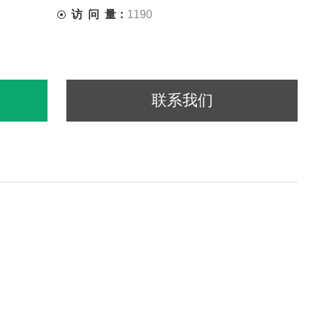
访 问 量：
1190
联系我们