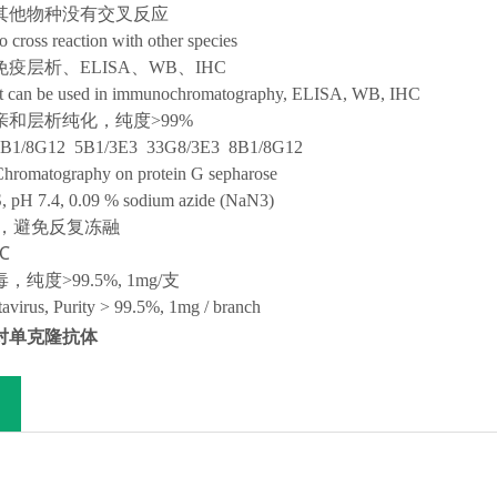
其他物种没有交叉反应
o cross reaction with other species
疫层析、ELISA、WB、IHC
It can be used in immunochromatography, ELISA, WB, IHC
和层析纯化，纯度>99%
B1/8G12 5B1/3E3 33G8/3E3 8B1/8G12
Chromatography on protein G sepharose
 pH 7.4, 0.09 % sodium azide (NaN3)
℃，避免反复冻融
 ℃
，纯度>99.5%
,
1mg/支
avirus, Purity > 99.5%,
1mg /
bra
nch
对单克隆抗体