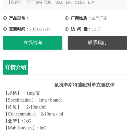
【应用】：可于免疫层析、WB、LF、CLIA、EIA
【Application】: It can be used in
immunochromatography,WB、LF、CLIA、EIA
产品型号：
厂商性质：
生产厂家
更新时间：
2021-12-14
访 问 量：
1137
在线咨询
联系我们
详情介绍
鼠抗李斯特菌配对单克隆抗体
【规格】：1mg/支
【
Specification
】
: 1mg /
branch
【浓度】：2-10mg/ml
【
Concentration
】
: 2-10mg / ml
【亚型】:
I
gG
【
Mab Isotypes
】
: IgG