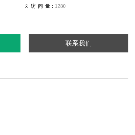
访 问 量：
1280
联系我们