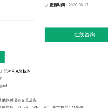
更新时间：
2020-06-17
在线咨询
3)
配对
单克隆抗体
支
/ml
其他物种没有交叉反应
疫层析、ELISA、WB、IHC，配对株号4
D4/8H9