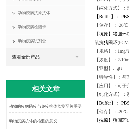
【纯化方式】：亲
动物疫病抗原抗体
【
Buffer
】：
PBS,
【储存】：-20
动物疫病检测卡
【
抗原】猪圆环
动物疫病试剂盒
鼠抗
猪圆环
(PCV-
【规格】：1mg/
查看全部产品
【浓度】：2-10mg
【亚型】:
I
gG
【特异性】：与
【应用】：可于免
相关文章
【纯化方式】：亲
【
Buffer
】：
PBS,
动物的疫病防疫与免疫抗体监测至关重要
【储存】：-20
【
抗原】猪圆环
动物疫病抗体的检测的意义