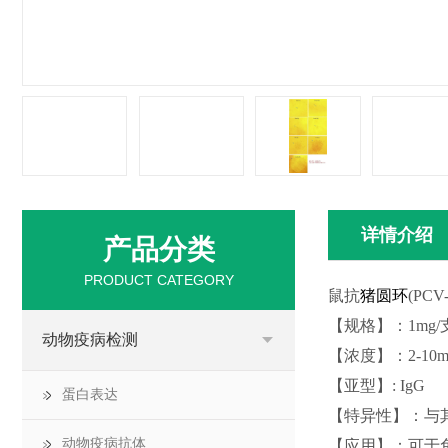
详情介绍
产品分类
PRODUCT CATEGORY
鼠抗
猪圆环
(PCV-
【规格】：1mg/
动物疫病检测
【浓度】：2-10mg
【亚型】:
I
gG
蛋白表达
【特异性】：与
动物疫病抗体
【应用】：可于免