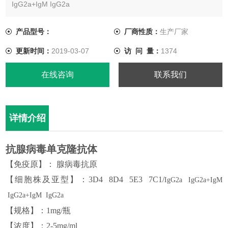
IgG2a+IgM IgG2a
【规格】：1mg/瓶
【浓度】：2-5mg/ml
产品型号：
厂商性质：
生产厂家
【纯度】：>99%
更新时间：
2019-03-07
访 问 量：
1374
【应用】： 可用于ELISA、WB、IHC、免疫层析等体外免疫诊断
原料
在线咨询
联系我们
【纯化方式】：SPG亲和层析纯化
【缓冲液】：0.01Mtris ,无防腐剂，无任何添
详情介绍
抗腺病毒单克隆抗体
【免疫原】
：
腺病毒抗原
【细胞株
及亚型
】
：
3
D
4
8D4 5E3 7C1/
I
g
G2a
IgG2a
+
Ig
M
IgG2a
+
Ig
M I
g
G2a
【
规格
】
：
1mg/瓶
【
浓度
】
：
2-5mg/ml