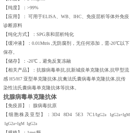
【
纯度
】
：
>99%
【
应用
】
： 可用于
ELISA、WB、IHC、免疫
层析
等
体外免疫
诊断原料
【
纯化方式
】
：
SPG
亲和层析纯化
【
缓冲液
】
：
0.0
1Mtris ,无防腐剂，无任何添加，需
-20℃
以下
保存。
【
储存
】
：
-20℃，避免反复冻融
【
相关产品
】
：
抗腺病毒单抗,
抗新城疫单克隆抗体
,
抗甲型流
感
H5/H7
亚型单克隆抗体
,
抗禽
法氏囊病毒单克隆抗体
,
抗
传
染性法氏囊病毒
单克隆抗体
等抗体。
抗腺病毒单克隆抗体
【免疫原】
：
腺病毒抗原
【细胞株
及亚型
】
：
3
D
4
8D4 5E3 7C1/
I
g
G2a
IgG2a
+
Ig
M
IgG2a
+
Ig
M I
g
G2a
【
规格
】
：
1mg/瓶