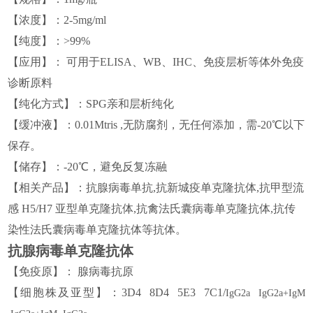
【
浓度
】
：
2-5mg/ml
【
纯度
】
：
>99%
【
应用
】
： 可用于
ELISA、WB、IHC、免疫
层析
等
体外免疫
诊断原料
【
纯化方式
】
：
SPG
亲和层析纯化
【
缓冲液
】
：
0.0
1Mtris ,无防腐剂，无任何添加，需
-20℃
以下
保存。
【
储存
】
：
-20℃，避免反复冻融
【
相关产品
】
：
抗腺病毒单抗,
抗新城疫单克隆抗体
,
抗甲型流
感
H5/H7
亚型单克隆抗体
,
抗禽
法氏囊病毒单克隆抗体
,
抗
传
染性法氏囊病毒
单克隆抗体
等抗体。
抗腺病毒单克隆抗体
【免疫原】
：
腺病毒抗原
【细胞株
及亚型
】
：
3
D
4
8D4 5E3 7C1/
I
g
G2a
IgG2a
+
Ig
M