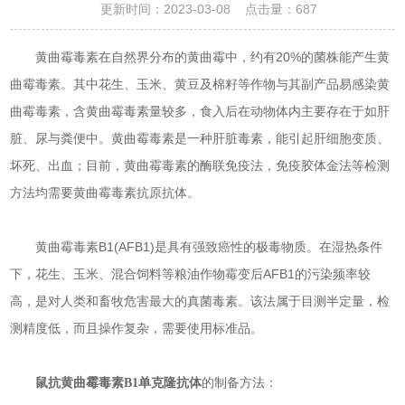
更新时间：2023-03-08 点击量：
687
黄曲霉毒素在自然界分布的黄曲霉中，约有20%的菌株能产生黄
曲霉毒素。其中花生、玉米、黄豆及棉籽等作物与其副产品易感染黄
曲霉毒素，含黄曲霉毒素量较多，食入后在动物体内主要存在于如肝
脏、尿与粪便中。黄曲霉毒素是一种肝脏毒素，能引起肝细胞变质、
坏死、出血；目前，黄曲霉毒素的酶联免疫法，免疫胶体金法等检测
方法均需要黄曲霉毒素抗原抗体。
黄曲霉毒素B1(AFB1)是具有强致癌性的极毒物质。在湿热条件
下，花生、玉米、混合饲料等粮油作物霉变后AFB1的污染频率较
高，是对人类和畜牧危害最大的真菌毒素。该法属于目测半定量，检
测精度低，而且操作复杂，需要使用标准品。
的制备方法：
鼠抗黄曲霉毒素B1单克隆抗体