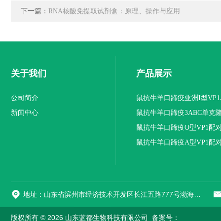
下一篇：
RNA核酸免提取试剂盒：原理、操作与应用
关于我们
产品展示
公司简介
鼠抗牛羊口蹄疫亚洲I型VP
新闻中心
抗体
鼠抗牛羊口蹄疫3ABC单克
鼠抗牛羊口蹄疫O型VP1配
隆抗体
鼠抗牛羊口蹄疫A型VP1配
隆抗体
地址：山东省滨州市经济技术开发区长江五路777号渤海先进技术研究院A1座508室
版权所有 © 2026 山东蓝都生物科技有限公司
备案号：