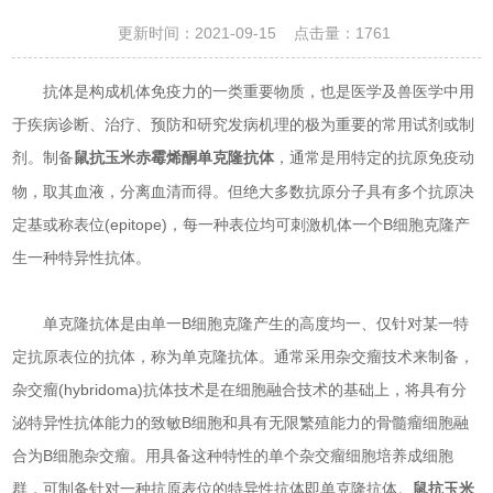
更新时间：2021-09-15 点击量：
1761
抗体是构成机体免疫力的一类重要物质，也是医学及兽医学中用
于疾病诊断、治疗、预防和研究发病机理的极为重要的常用试剂或制
剂。制备
，通常是用特定的抗原免疫动
鼠抗玉米赤霉烯酮单克隆抗体
物，取其血液，分离血清而得。但绝大多数抗原分子具有多个抗原决
定基或称表位(epitope)，每一种表位均可刺激机体一个B细胞克隆产
生一种特异性抗体。
单克隆抗体是由单一B细胞克隆产生的高度均一、仅针对某一特
定抗原表位的抗体，称为单克隆抗体。通常采用杂交瘤技术来制备，
杂交瘤(hybridoma)抗体技术是在细胞融合技术的基础上，将具有分
泌特异性抗体能力的致敏B细胞和具有无限繁殖能力的骨髓瘤细胞融
合为B细胞杂交瘤。用具备这种特性的单个杂交瘤细胞培养成细胞
群，可制备针对一种抗原表位的特异性抗体即单克隆抗体。
鼠抗玉米